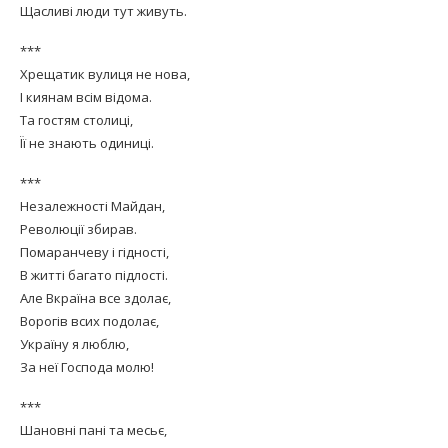
Щасливі люди тут живуть.
***
Хрещатик вулиця не нова,
І киянам всім відома.
Та гостям столиці,
Її не знають одиниці.
***
Незалежності Майдан,
Революції збирав.
Помаранчеву і гідності,
В житті багато підлості.
Але Вкраїна все здолає,
Ворогів всих подолає,
Україну я люблю,
За неї Господа молю!
***
Шановні пані та месьє,