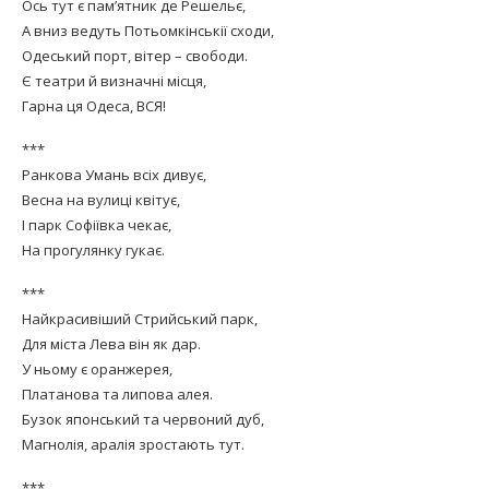
Ось тут є пам’ятник де Решельє,
А вниз ведуть Потьомкінськії сходи,
Одеський порт, вітер – свободи.
Є театри й визначні місця,
Гарна ця Одеса, ВСЯ!
***
Ранкова Умань всіх дивує,
Весна на вулиці квітує,
І парк Софіївка чекає,
На прогулянку гукає.
***
Найкрасивіший Стрийський парк,
Для міста Лева він як дар.
У ньому є оранжерея,
Платанова та липова алея.
Бузок японський та червоний дуб,
Магнолія, аралія зростають тут.
***