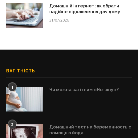
Домашній інтернет: як обрати
надійне підключення для дому
31/07/2026
ВАГІТНІСТЬ
1
Чи можна вагітним «Но-шпу»?
2
Домашний тест на беременность с
помощью йода