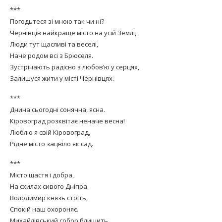
***
Погодьтеся зі мною так чи ні?
Чернівців найкраще місто на усій Землі,
Люди тут щасливі та веселі,
Наче родом всі з Брюселя.
Зустрічають радісно з любов’ю у серцях,
Залишуся жити у місті Чернівцях.
***
Днина сьогодні сонячна, ясна.
Кіровоград розквітає неначе весна!
Люблю я свій Кіровоград,
Рідне місто зацвіло як сад.
***
Місто щастя і добра,
На схилах сивого Дніпра.
Володимир князь стоїть,
Спокій наш охороняє.
Михайлівський собор блищить,