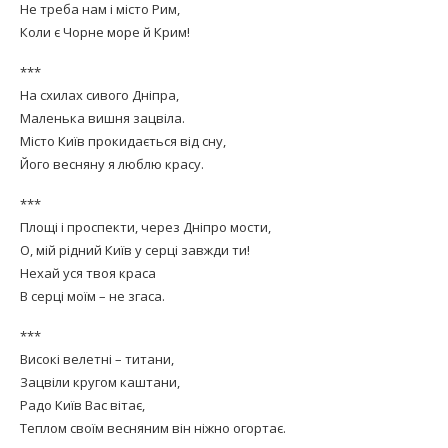
Не треба нам і місто Рим,
Коли є Чорне море й Крим!
***
На схилах сивого Дніпра,
Маленька вишня зацвіла.
Місто Київ прокидається від сну,
Його весняну я люблю красу.
***
Площі і проспекти, через Дніпро мости,
О, мій рідний Київ у серці завжди ти!
Нехай уся твоя краса
В серці моїм – не згаса.
***
Високі велетні – титани,
Зацвіли кругом каштани,
Радо Київ Вас вітає,
Теплом своїм весняним він ніжно огортає.