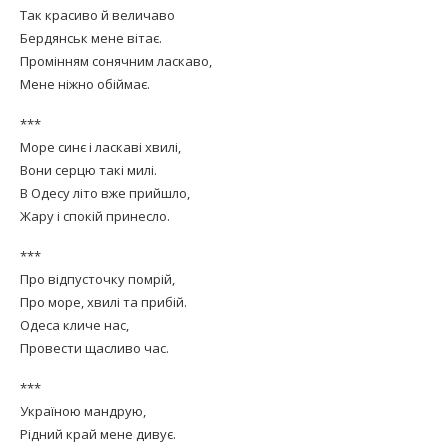
Так красиво й величаво
Бердянськ мене вітає.
Промінням сонячним ласкаво,
Мене ніжно обіймає.
***
Море синє і ласкаві хвилі,
Вони серцю такі милі.
В Одесу літо вже прийшло,
Жару і спокій принесло.
***
Про відпусточку помрій,
Про море, хвилі та прибій.
Одеса кличе нас,
Провести щасливо час.
***
Україною мандрую,
Рідний край мене дивує.