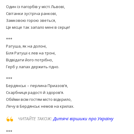
Один із пагорбів у місті Львові,
Світанки зустріча ранкові,
Замковою горою зветься,
Це місце так запало мені в серце!
***
Ратуша, як на долоні,
Біля Ратуші є лев на троні,
Відвідати його потрібно,
Герб у лапах держить гідно.
***
Бердянськ – перлина Приазов’я,
Скарбниця радості й здоров’я.
Обійми всім гостям місто відкрило,
Лечу в Бердянськ немов на крилах.
ЧИТАЙТЕ ТАКОЖ:
Дитячі віршики про Україну
***