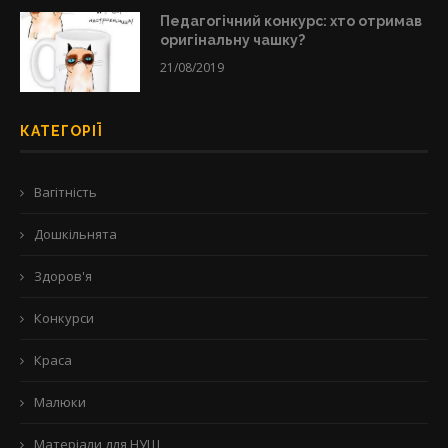
Педагогічний конкурс: хто отримав
оригінальну чашку?
21/08/2019
КАТЕГОРІЇ
Вагітність
Дошкільнята
Здоров'я
Конкурси
Краса
Малюки
Матеріали для НУШ