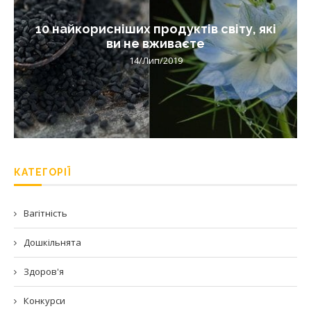
10 найкорисніших продуктів світу, які
ви не вживаєте
14/Лип/2019
КАТЕГОРІЇ
Вагітність
Дошкільнята
Здоров'я
Конкурси