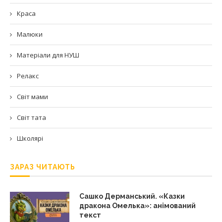
Краса
Малюки
Матеріали для НУШ
Релакс
Світ мами
Світ тата
Школярі
ЗАРАЗ ЧИТАЮТЬ
Сашко Дерманський. «Казки
дракона Омелька»: анімований
текст