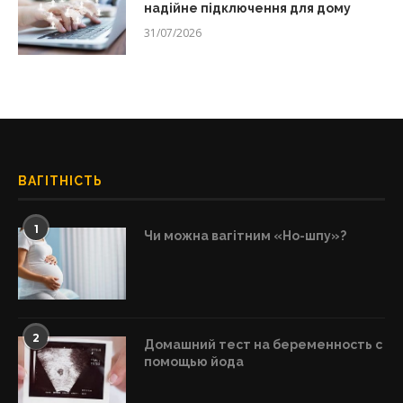
надійне підключення для дому
31/07/2026
ВАГІТНІСТЬ
1
Чи можна вагітним «Но-шпу»?
2
Домашний тест на беременность с
помощью йода