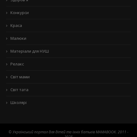
Конкурси
Краса
Малюки
Матеріали для НУШ
Релакс
Світ мами
Світ тата
Школярі
© Український портал для дітей та їхніх батьків MAMABOOK. 2011 -
2025