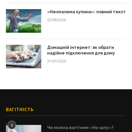
«Неопалима купина»: повний текст
02/08/2026
Домашній інтернет: як обрати
надійне підключення для дому
31/07/2026
ВАГІТНІСТЬ
1
Чи можна вагітним «Но-шпу»?