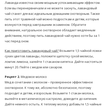
Лаванда известна своим мощным успокаивающим эффектом.
Если вы перенервничали и не можете заснуть, лавандовый
чай станет для вас идеальным домашним снотворным. Также
пить этот травяной чай можно подросткам и детям, которые
волнуются перед завтрашним экзаменом. Обратите
внимание, натуральное снотворное обладает медленным
действием, поэтому пить лавандовой чай нужно хотя бы за 1
час перед сном.
Как приготовить лавандовый чай?
Возьмите 1,5 чайной ложки
сухих цветов лаванды, положите щепотку сухой мелиссы,
ломтик лимона, залейте 1 стаканом кипятка. Дайте настояться
минут 20. Пейте с медом или сахаром.
Рецепт 2.
Медовое молоко
Мед в сочетании с молоком – проверенное эффективное
снотворное. К тому же, абсолютно безопасное, поэтому
подходит и детям, и взрослым. Возьмите 1 стакан молока,
вылейте в металлическую кастрюлю, доведите до кипения.
Дайте немного остыть. К теплому молоку добавьте 1,5 чайные