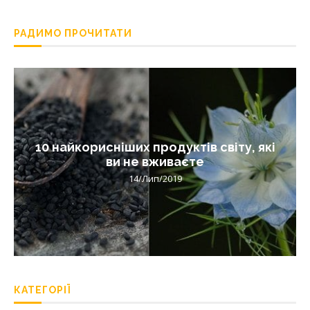
РАДИМО ПРОЧИТАТИ
10 найкорисніших продуктів світу, які
ви не вживаєте
14/Лип/2019
КАТЕГОРІЇ