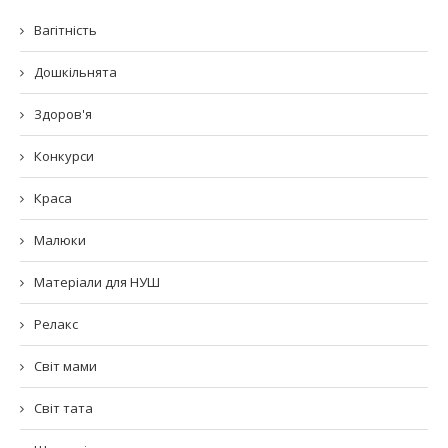
Вагітність
Дошкільнята
Здоров'я
Конкурси
Краса
Малюки
Матеріали для НУШ
Релакс
Світ мами
Світ тата