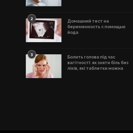
2
Домашний тест на
беременность с помощью
йода
3
Болить голова під час
вагітності: як зняти біль без
ліків, які таблетки можна