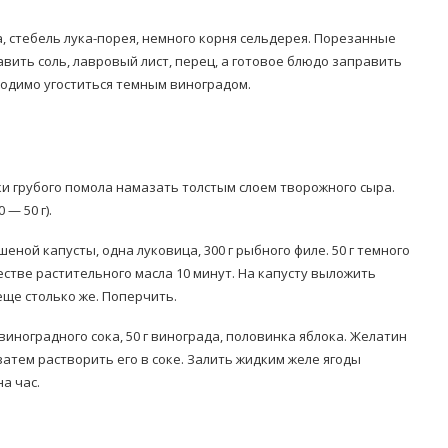
а, стебель лука-порея, немного корня сельдерея. Порезанные
вить соль, лавровый лист, перец, а готовое блюдо заправить
ходимо угоститься темным виноградом.
ки грубого помола намазать толстым слоем творожного сыра.
— 50 г).
шеной капусты, одна луковица, 300 г рыбного филе. 50 г темного
естве растительного масла 10 минут. На капусту выложить
еще столько же. Поперчить.
 виноградного сока, 50 г винограда, половинка яблока. Желатин
атем растворить его в соке. Залить жидким желе ягоды
а час.