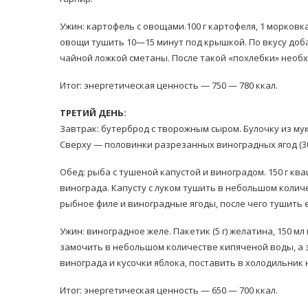
Ужин: картофель с овощами.100 г картофеля, 1 морковк
овощи тушить 10—15 минут под крышкой. По вкусу доба
чайной ложкой сметаны. После такой «похлебки» необ
Итог: энергетическая ценность — 750 — 780 ккал.
ТРЕТИЙ ДЕНЬ:
Завтрак: бутерброд с творожным сыром. Булочку из му
Сверху — половинки разрезанных виноградных ягод (30 
Обед: рыба с тушеной капустой и виноградом. 150 г ква
винограда. Капусту с луком тушить в небольшом колич
рыбное филе и виноградные ягоды, после чего тушить 
Ужин: виноградное желе. Пакетик (5 г) желатина, 150 мл
замочить в небольшом количестве кипяченой воды, а з
винограда и кусочки яблока, поставить в холодильник н
Итог: энергетическая ценность — 650 — 700 ккал.