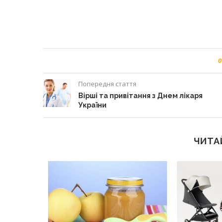
0
Попередня стаття
Вірші та привітання з Днем лікаря
України
ЧИТА