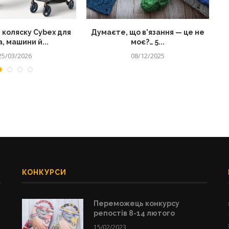
 коляску Cybex для
Думаєте, що в’язання — це не
, машини й...
моє?… 5...
25/03/2026
08/12/2025
КОНКУРСИ
Переможець конкурсу
репостів 8-14 лютого
15/02/2023