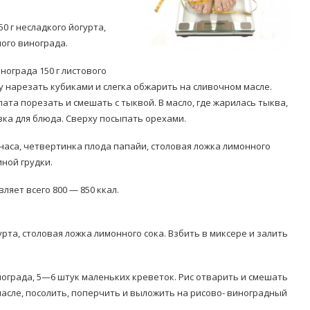
0 г несладкого йогурта,
ного винограда.
инограда 150 г листового
у нарезать кубиками и слегка обжарить на сливочном масле.
ата порезать и смешать с тыквой. В масло, где жарилась тыква,
Попробуйте рецепт
вка для блюда. Сверху посыпать орехами.
симптоми
легендарного супа доктора
 дітей
Моро, который без...
нанаса, четвертинка плода папайи, столовая ложка лимонного
иной грудки.
08/Січ/2021
ляет всего 800 — 850 ккал.
урта, столовая ложка лимонного сока. Взбить в миксере и залить
винограда, 5—6 штук маленьких креветок. Рис отварить и смешать
масле, посолить, поперчить и выложить на рисово- виноградный