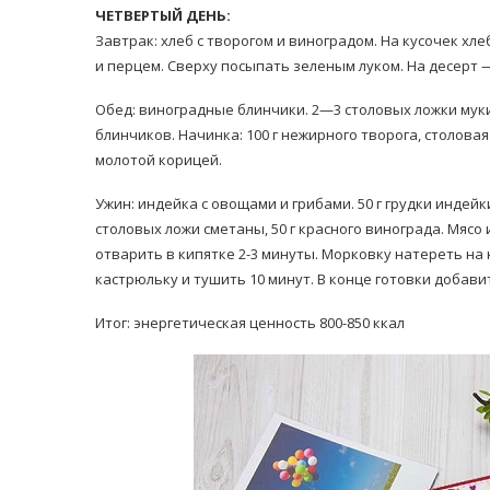
ЧЕТВЕРТЫЙ ДЕНЬ:
Завтрак: хлеб с творогом и виноградом. На кусочек хл
и перцем. Сверху посыпать зеленым луком. На десерт —
Обед: виноградные блинчики. 2—3 столовых ложки муки,
блинчиков. Начинка: 100 г нежирного творога, столова
молотой корицей.
Ужин: индейка с овощами и грибами. 50 г грудки индейки
столовых ложи сметаны, 50 г красного винограда. Мясо
отварить в кипятке 2-3 минуты. Морковку натереть на
кастрюльку и тушить 10 минут. В конце готовки добави
Итог: энергетическая ценность 800-850 ккал