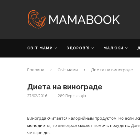
СВІТ МАМИ
ЗДОРОВ’Я
МАЛЮКИ
Головна
Світ мами
Диета на винограде
Диета на винограде
27/02/2016
289
Переглядів
Виногрда считается калорийным продуктом. Но если ис
монодиеты, то винограж сможет помочь похудеть. Дан
четыре дня.