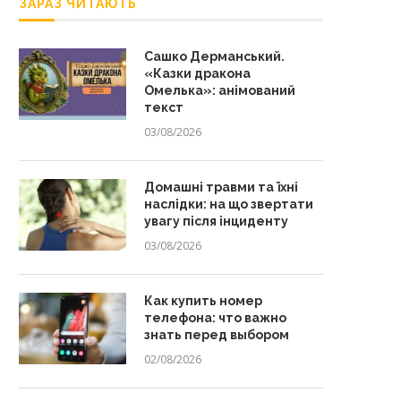
ЗАРАЗ ЧИТАЮТЬ
Сашко Дерманський.
«Казки дракона
Омелька»: анімований
текст
03/08/2026
Домашні травми та їхні
наслідки: на що звертати
увагу після інциденту
03/08/2026
Как купить номер
телефона: что важно
знать перед выбором
02/08/2026