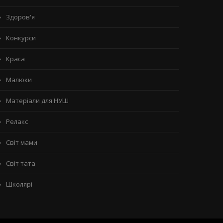
Здоров'я
Конкурси
Краса
Малюки
Матеріали для НУШ
Релакс
Світ мами
Світ тата
Школярі