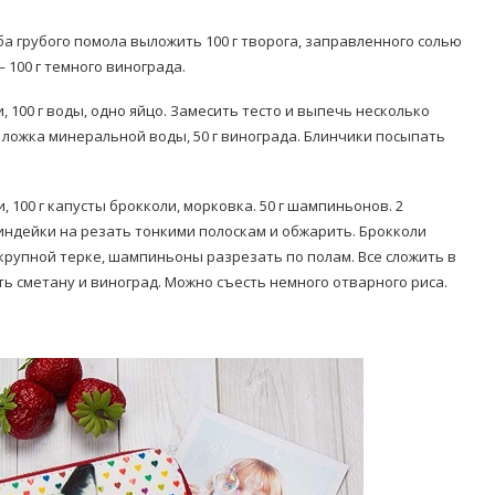
еба грубого помола выложить 100 г творога, заправленного солью
 100 г темного винограда.
 100 г воды, одно яйцо. Замесить тесто и выпечь несколько
я ложка минеральной воды, 50 г винограда. Блинчики посыпать
, 100 г капусты брокколи, морковка. 50 г шампиньонов. 2
 индейки на резать тонкими полоскам и обжарить. Брокколи
 крупной терке, шампиньоны разрезать по полам. Все сложить в
ть сметану и виноград. Можно съесть немного отварного риса.