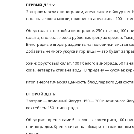
ПЕРВЫЙ ДЕНЬ:
Завтрак: мюсли с виноградом, апельсином и йогуртом.15
столовая ложка мюсли, половинка апельсина, 100 г тем
Обед: салат с тыквой и виноградом. 250 г тыквы, 100 г в
салата, столовая ложка рубленых грецких орехов. Тыкв
Виноградные ягоды разделить на половинки, листья сал
равильно принимать
добавить немного уксуса и горчицы — это будет запра
Лікарі назвали 
льна: никакого кипятка
коронавірусу в
и...
Ужин: фруктовый салат. 100 г белого винограда, 50 г а
14/Бер/2020
сока, четверть стакана воды. В придачу — кусочек кур
30/Січ/2021
Итог: энергетическая ценность блюд первого дня состав
ВТОРОЙ ДЕНЬ:
Завтрак — лимонный йогурт. 150 — 200 г нежирного йог
коктейлем 150 г винограда.
Обед: рис с креветками.5 столовых ложек риса, 100 г 
с виноградом. Креветки слегка обжарить в оливковом 
гарнир.