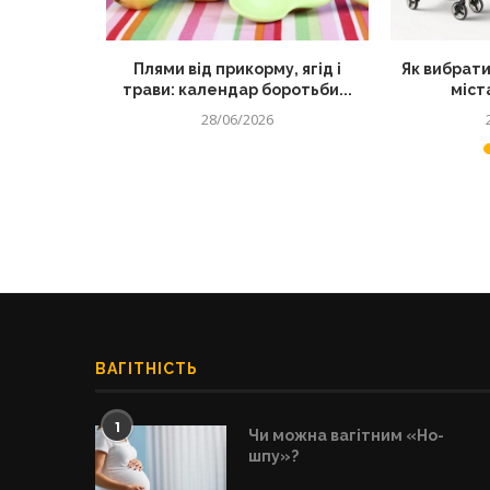
секретний
Плями від прикорму, ягід і
Як вибрати
их страв
трави: календар боротьби...
міста
28/06/2026
ВАГІТНІСТЬ
1
Чи можна вагітним «Но-
шпу»?