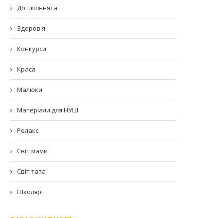
Дошкільнята
Здоров'я
Конкурси
Краса
Малюки
Матеріали для НУШ
Релакс
Світ мами
Світ тата
Школярі