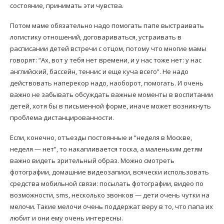
состояние, принимать эти чувства.
Потом маме обязательно надо помогать папе выстраивать
логистику отношений, договариваться, устраивать в
расписании детей встречи с отцом, потому что многие мамы
говорят: “Ах, вот у тебя нет времени, и у нас тоже нет: у нас
английский, бассейн, теннис и еще куча всего”. Не надо
действовать наперекор надо, наоборот, помогать. И очень
важно не забывать обсуждать важные моменты в воспитании
детей, хотя бы в письменной форме, иначе может возникнуть
проблема дистанцированности.
Если, конечно, отъезды постоянные и “неделя в Москве,
неделя — нет”, то накапливается тоска, а маленьким детям
важно видеть зрительный образ. Можно смотреть
фотографии, домашние видеозаписи, всячески использовать
средства мобильной связи: посылать фотографии, видео по
возможности, sms, несколько звонков — дети очень чутки на
мелочи. Такие мелочи очень поддержат веру в то, что папа их
любит и они ему очень интересны.