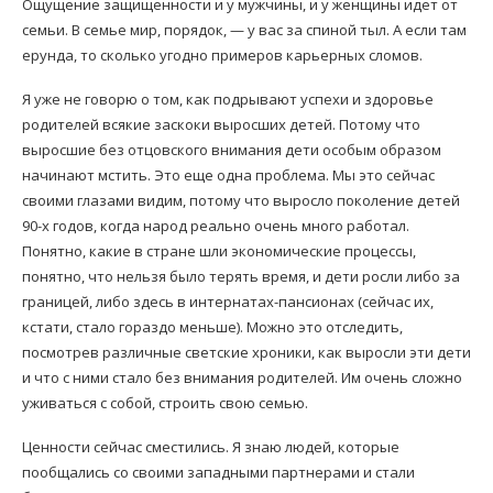
Ощущение защищенности и у мужчины, и у женщины идет от
семьи. В семье мир, порядок, — у вас за спиной тыл. А если там
ерунда, то сколько угодно примеров карьерных сломов.
Я уже не говорю о том, как подрывают успехи и здоровье
родителей всякие заскоки выросших детей. Потому что
выросшие без отцовского внимания дети особым образом
начинают мстить. Это еще одна проблема. Мы это сейчас
своими глазами видим, потому что выросло поколение детей
90-х годов, когда народ реально очень много работал.
Понятно, какие в стране шли экономические процессы,
понятно, что нельзя было терять время, и дети росли либо за
границей, либо здесь в интернатах-пансионах (сейчас их,
кстати, стало гораздо меньше). Можно это отследить,
посмотрев различные светские хроники, как выросли эти дети
и что с ними стало без внимания родителей. Им очень сложно
уживаться с собой, строить свою семью.
Ценности сейчас сместились. Я знаю людей, которые
пообщались со своими западными партнерами и стали