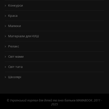
Конкурси
Краса
Малюки
Матеріали для НУШ
Релакс
Світ мами
Світ тата
Школярі
© Український портал для дітей та їхніх батьків MAMABOOK. 2011 -
2025