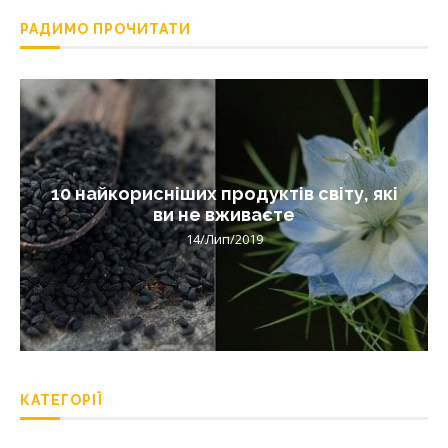
РАДИМО ПРОЧИТАТИ
10 найкорисніших продуктів світу, які
ви не вживаєте
14/Лип/2019
КАТЕГОРІЇ