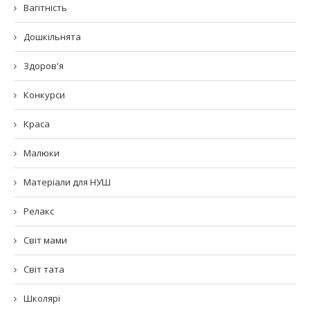
Вагітність
Дошкільнята
Здоров'я
Конкурси
Краса
Малюки
Матеріали для НУШ
Релакс
Світ мами
Світ тата
Школярі