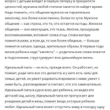
вопрос с детьми войдет в первую пятерку в приоритете
ценностей, мужчина любой степени занятости найдет время.
Надо помнить, что общение мужское не параллельно
женскому, оно более качественно, более по сути. Мужское
общение — как стрела, это то, что остается на годы. Женское
общение — оно квохчущее, это ткань. Многие, прошуршав
воспоминаниями, вспомнят слова отца. Слова матери
помнятся реже, а если да, то они более обидные, — больше
помнятся запахи, одежда, зрительные образы. В первые годы
жизни ребенка надо “заклясть” — родительские слова ложатся
в подсознание, структурируют всю дальнейшую жизнь.
Идеальный папа — он есть, прежде всего. Он работает, но
помнит, ради чего все это делается, и у него есть силы для
семьи, детей, он умеет радоваться времени с ними, умеет с
ними быть, разговаривает и считает, что это замечательно.
Идеальный папа в курсе всех дел ребенка, он видел его
детский сад, школу. Идеальный папа не пропускает дни
рождения детей и жены, помнит вещи, которые ребенок
любит. Идеальный папа может отпустить маму в поездку одну