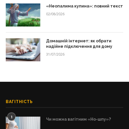
«Неопалима купина»: повний текст
02/08/2026
Домашній інтернет: як обрати
надійне підключення для дому
31/07/2026
ВАГІТНІСТЬ
1
Чи можна вагітним «Но-шпу»?