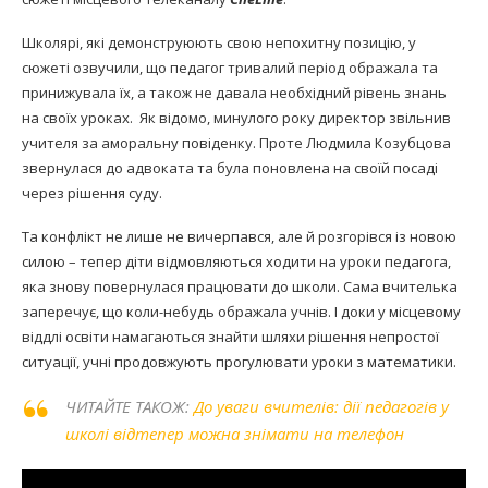
Школярі, які демонструюють свою непохитну позицію, у
сюжеті озвучили, що педагог тривалий період ображала та
принижувала їх, а також не давала необхідний рівень знань
на своїх уроках. Як відомо, минулого року директор звільнив
учителя за аморальну повіденку. Проте Людмила Козубцова
звернулася до адвоката та була поновлена на своїй посаді
через рішення суду.
Та конфлікт не лише не вичерпався, але й розгорівся із новою
силою – тепер діти відмовляються ходити на уроки педагога,
яка знову повернулася працювати до школи. Сама вчителька
заперечує, що коли-небудь ображала учнів. І доки у місцевому
віддлі освіти намагаються знайти шляхи рішення непростої
ситуації, учні продовжують прогулювати уроки з математики.
ЧИТАЙТЕ ТАКОЖ:
До уваги вчителів: дії педагогів у
школі відтепер можна знімати на телефон