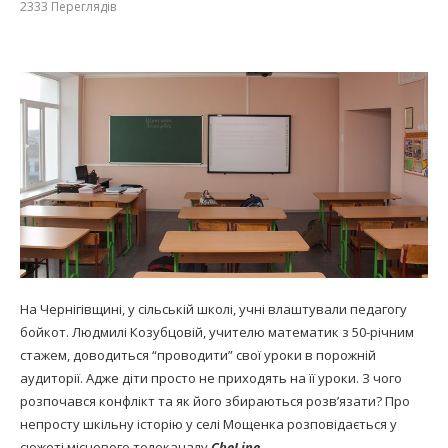
2333
Переглядів
На Чернігівщині, у сільській школі, учні влаштували педагогу
бойкот. Людмилі Козубцовій, учителю математик з 50-річним
стажем, доводиться “проводити” свої уроки в порожній
аудиторії. Адже діти просто не приходять на її уроки. З чого
розпочався конфлікт та як його збираються розв’язати? Про
непросту шкільну історію у селі Мощенка розповідається у
сюжеті місцевого телеканалу
CheLine
.