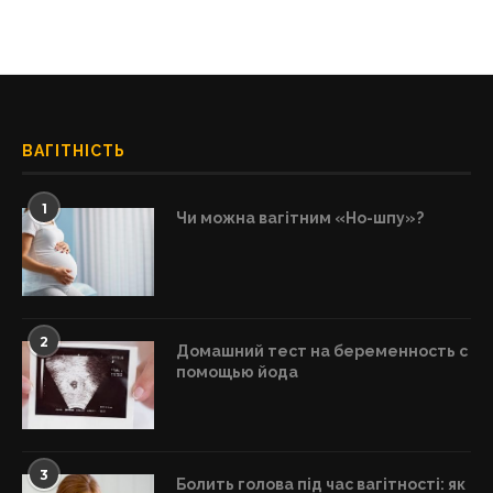
ВАГІТНІСТЬ
1
Чи можна вагітним «Но-шпу»?
2
Домашний тест на беременность с
помощью йода
3
Болить голова під час вагітності: як