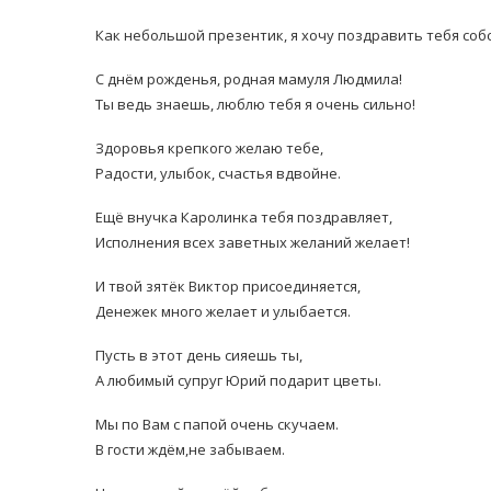
Как небольшой презентик, я хочу поздравить тебя со
С днём рожденья, родная мамуля Людмила!
Ты ведь знаешь, люблю тебя я очень сильно!
Здоровья крепкого желаю тебе,
Радости, улыбок, счастья вдвойне.
Ещё внучка Каролинка тебя поздравляет,
Исполнения всех заветных желаний желает!
И твой зятёк Виктор присоединяется,
Денежек много желает и улыбается.
Пусть в этот день сияешь ты,
А любимый супруг Юрий подарит цветы.
Мы по Вам с папой очень скучаем.
В гости ждём,не забываем.