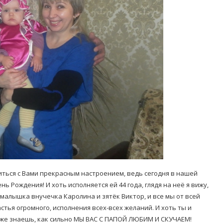
Попробуйте рецепт
симптоми
легендарного супа доктора
 дітей
Моро, который без...
08/Січ/2021
литься с Вами прекрасным настроением, ведь сегодня в нашей
 Рождения! И хоть исполняется ей 44 года, глядя на неё я вижу,
ё малышка внучечка Каролина и зятёк Виктор, и все мы от всей
тья огромного, исполнения всех-всех желаний. И хоть ты и
ы же знаешь, как сильно МЫ ВАС С ПАПОЙ ЛЮБИМ И СКУЧАЕМ!