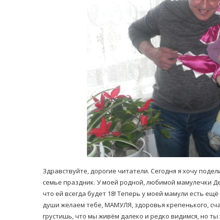
равильно принимать
Лікарі назвали 
льна: никакого кипятка
коронавірусу в
и...
14/Бер/2020
30/Січ/2021
Здравствуйте, дорогие читатели. Сегодня я хочу поде
семье праздник. У моей родной, любимой мамулечки День
что ей всегда будет 18! Теперь у моей мамули есть ещ
души желаем тебе, МАМУЛЯ, здоровья крепенького, счас
грустишь, что мы живём далеко и редко видимся, но т