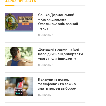
ЗАРАЗ ЧИТАЮТЬ
Сашко Дерманський.
«Казки дракона
Омелька»: анімований
текст
03/08/2026
Домашні травми та їхні
наслідки: на що звертати
увагу після інциденту
03/08/2026
Как купить номер
телефона: что важно
знать перед выбором
02/08/2026