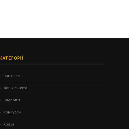
КАТЕГОРІЇ
Вагітність
Дошкільнята
Здоров'я
Конкурси
Краса