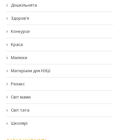
Дошкільнята
Здоров'я
Конкурси
Краса
Малюки
Матеріали для НУШ
Релакс
Світ мами
Світ тата
Школярі