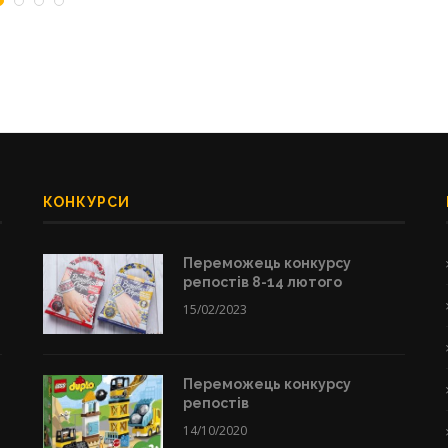
КОНКУРСИ
Переможець конкурсу
репостів 8-14 лютого
15/02/2023
Переможець конкурсу
репостів
14/10/2020