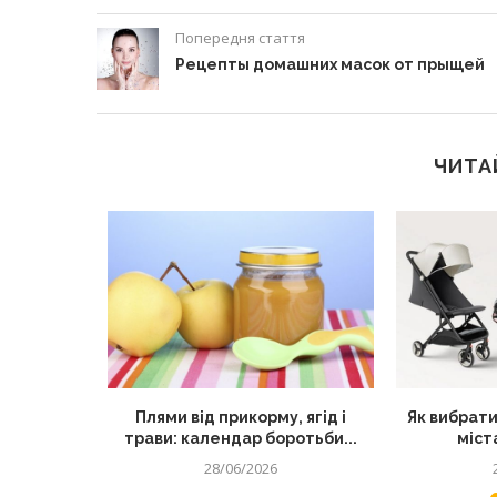
Попередня стаття
Рецепты домашних масок от прыщей
ЧИТА
секретний
Плями від прикорму, ягід і
Як вибрати
их страв
трави: календар боротьби...
міста
28/06/2026