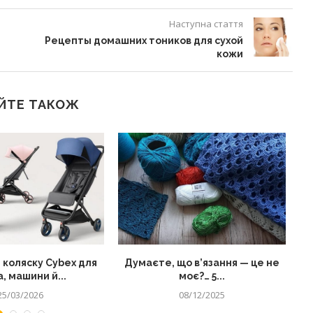
Наступна стаття
Рецепты домашних тоников для сухой
кожи
ЙТЕ ТАКОЖ
 коляску Cybex для
Думаєте, що в’язання — це не
, машини й...
моє?… 5...
25/03/2026
08/12/2025