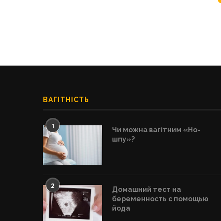
ВАГІТНІСТЬ
1
Чи можна вагітним «Но-
шпу»?
2
Домашний тест на
беременность с помощью
йода