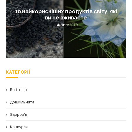
10 найкорисніших продуктів світу, які
ви не вживаєте
14/Лип/2019
КАТЕГОРІЇ
Вагітність
Дошкільнята
Здоров'я
Конкурси