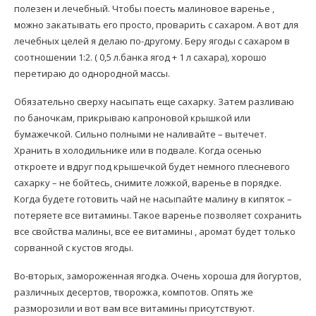
полезен и лечебный. Чтобы поесть малиновое варенье ,
можно закатывать его просто, проварить с сахаром. А вот для
лечебных целей я делаю по-другому. Беру ягоды с сахаром в
соотношении 1:2. ( 0,5 л.банка ягод + 1 л сахара), хорошо
перетираю до однородной массы.
Обязательно сверху насыпать еще сахарку. Затем разливаю
по баночкам, прикрываю капроновой крышкой или
бумажечкой. Сильно полными не наливайте – вытечет.
Хранить в холодильнике или в подвале. Когда осенью
откроете и вдруг под крышечкой будет немного плесневого
сахарку – не бойтесь, снимите ложкой, варенье в порядке.
Когда будете готовить чай не насыпайте малину в кипяток –
потеряете все витамины. Такое варенье позволяет сохранить
все свойства малины, все ее витамины , аромат будет только
сорванной с кустов ягоды.
Во-вторых, замороженная ягодка. Очень хороша для йогуртов,
различных десертов, творожка, компотов. Опять же
разморозили и вот вам все витамины присутствуют.