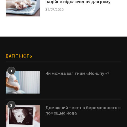
надійне підключення для дому
31/07/2026
ВАГІТНІСТЬ
1
Чи можна вагітним «Но-шпу»?
2
Домашний тест на беременность с
помощью йода