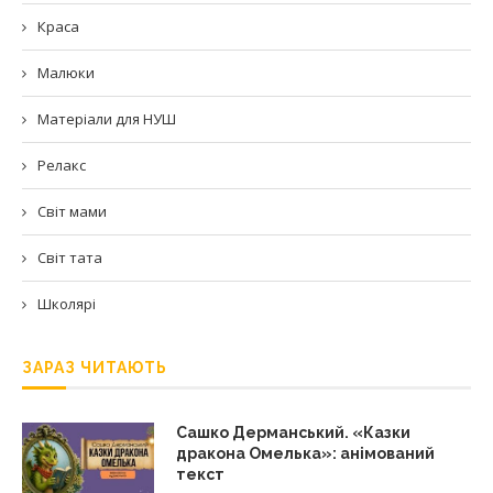
Краса
Малюки
Матеріали для НУШ
Релакс
Світ мами
Світ тата
Школярі
ЗАРАЗ ЧИТАЮТЬ
Сашко Дерманський. «Казки
дракона Омелька»: анімований
текст