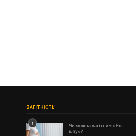
ВАГІТНІСТЬ
1
Чи можна вагітним «Но-
шпу»?