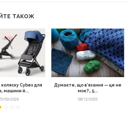
ЙТЕ ТАКОЖ
 коляску Cybex для
Думаєте, що в’язання — це не
, машини й...
моє?… 5...
25/03/2026
08/12/2025