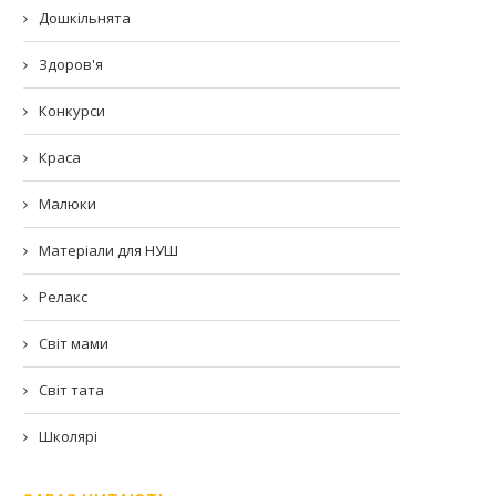
Дошкільнята
Здоров'я
Конкурси
Краса
Малюки
Матеріали для НУШ
Релакс
Світ мами
Світ тата
Школярі