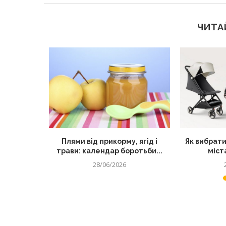
ЧИТА
секретний
Плями від прикорму, ягід і
Як вибрати
их страв
трави: календар боротьби...
міста
28/06/2026