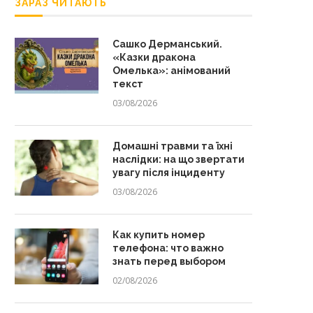
ЗАРАЗ ЧИТАЮТЬ
Сашко Дерманський.
«Казки дракона
Омелька»: анімований
текст
03/08/2026
Домашні травми та їхні
наслідки: на що звертати
увагу після інциденту
03/08/2026
Домашній одяг для жінок з
Що подарувати молодій ма
формами: нічні сорочки,...
добірка зворушливих і
практичних...
25/07/2025
Как купить номер
28/06/2025
телефона: что важно
знать перед выбором
02/08/2026