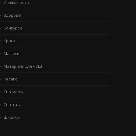
Дошкільнята
Здоров'я
Конкурси
Краса
Малюки
Матеріали для НУШ
Релакс
Світ мами
Світ тата
Школярі