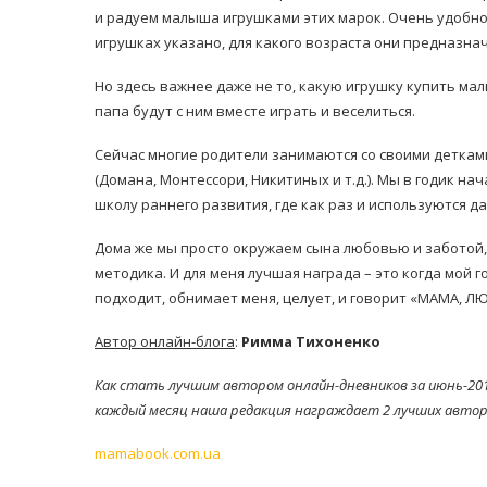
и радуем малыша игрушками этих марок. Очень удобно 
игрушках указано, для какого возраста они предназна
Но здесь важнее даже не то, какую игрушку купить малы
папа будут с ним вместе играть и веселиться.
Сейчас многие родители занимаются со своими детка
(Домана, Монтессори, Никитиных и т.д.). Мы в годик на
равильно принимать
Лікарі назвали 
льна: никакого кипятка
школу раннего развития, где как раз и используются д
коронавірусу в
и...
14/Бер/2020
Дома же мы просто окружаем сына любовью и заботой, 
30/Січ/2021
методика. И для меня лучшая награда – это когда мой 
подходит, обнимает меня, целует, и говорит «МАМА, Л
Автор онлайн-блога
:
Римма Тихоненко
Как стать лучшим автором онлайн-дневников за июнь-20
каждый месяц наша редакция награждает 2 лучших автор
mamabook.com.ua