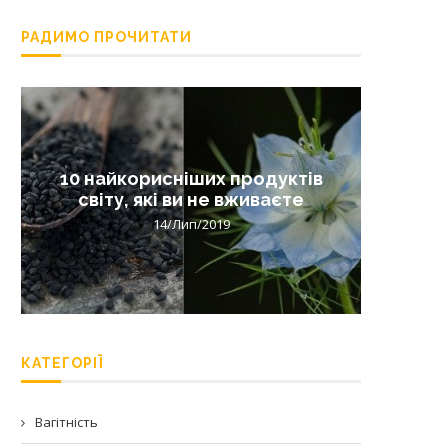
РАДИМО ПРОЧИТАТИ
10 найкорисніших продуктів
Лишай 
світу, які ви не вживаєте
14/Лип/2019
КАТЕГОРІЇ
Вагітність