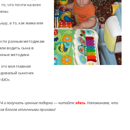
то, что почти на всех
чены.
шу, а то, как мама или
ми по разным методикам
чали водить сына в
Попробуйте рецепт
симптоми
легендарного супа доктора
анные методики.
 дітей
Моро, который без...
это моя главная
08/Січ/2021
годовалый сыночек
Ю-БЮ».
14 и получить ценные подарки — читайте
здесь
. Напоминаем, что
ов блогов отличными призами!