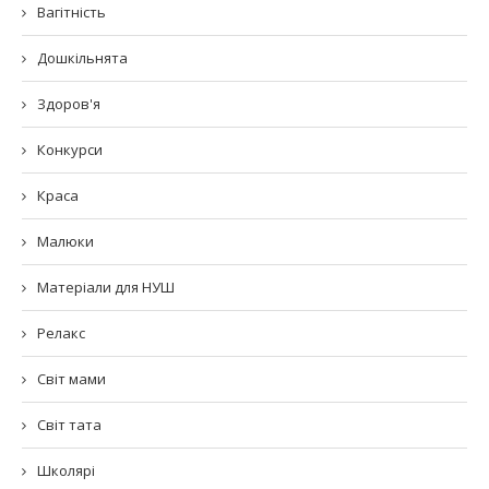
Вагітність
Дошкільнята
Здоров'я
Конкурси
Краса
Малюки
Матеріали для НУШ
Релакс
Світ мами
Світ тата
Школярі