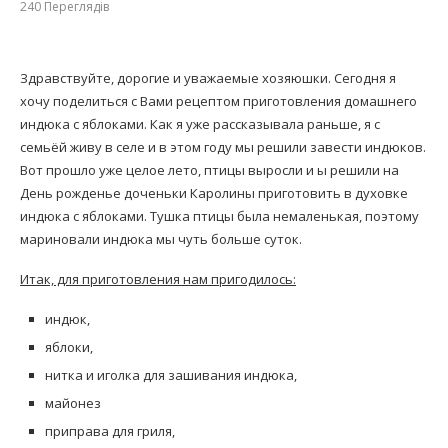
240
Переглядів
Здравствуйте, дорогие и уважаемые хозяюшки. Сегодня я
хочу поделиться с Вами рецептом приготовления домашнего
индюка с яблоками. Как я уже рассказывала раньше, я с
семьёй живу в селе и в этом году мы решили завести индюков.
Вот прошло уже целое лето, птицы выросли и ы решили на
День рожденье доченьки Каролины приготовить в духовке
индюка с яблоками. Тушка птицы была немаленькая, поэтому
мариновали индюка мы чуть больше суток.
Итак, для приготовления нам пригодилось:
индюк,
яблоки,
нитка и иголка для зашивания индюка,
майонез
приправа для гриля,