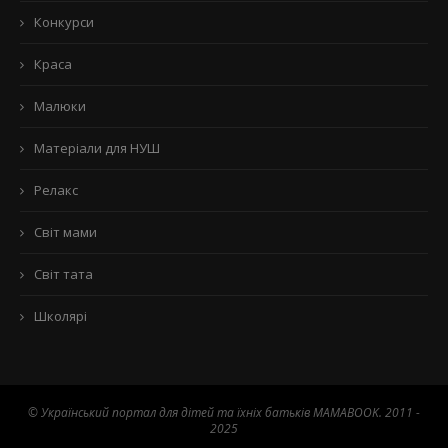
Конкурси
Краса
Малюки
Матеріали для НУШ
Релакс
Світ мами
Світ тата
Школярі
© Український портал для дітей та їхніх батьків MAMABOOK. 2011 -
2025