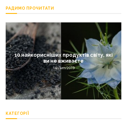
РАДИМО ПРОЧИТАТИ
10 найкорисніших продуктів світу, які
ви не вживаєте
14/Лип/2019
КАТЕГОРІЇ