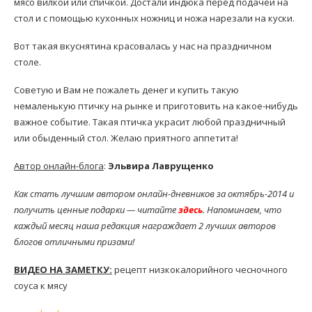
мясо вилкой или спичкой. Достали индюка перед подачей на
стол и с помощью кухонных ножниц и ножа нарезали на куски.
Вот такая вкуснятина красовалась у нас на праздничном
столе.
Советую и Вам не пожалеть денег и купить такую
немаленькую птичку на рынке и приготовить на какое-нибудь
важное событие. Такая птичка украсит любой праздничный
или обыденный стол. Желаю приятного аппетита!
Автор онлайн-блога
:
Эльвира Лаврущенко
Как стать лучшим автором онлайн-дневников за октябрь-2014 и
получить ценные подарки — читайте
здесь
. Напоминаем, что
каждый месяц наша редакция награждает 2 лучших авторов
блогов отличными призами!
ВИДЕО НА ЗАМЕТКУ:
рецепт низкокалорийного чесночного
соуса к мясу