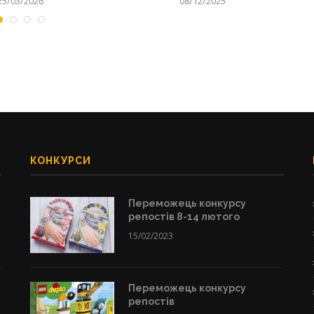
25/03/2026
08/12/2025
КОНКУРСИ
Переможець конкурсу
репостів 8-14 лютого
15/02/2023
Переможець конкурсу
репостів