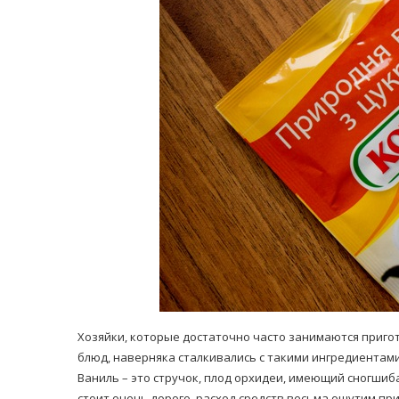
равильно принимать
Лікарі назвали 
льна: никакого кипятка
коронавірусу в
и...
14/Бер/2020
30/Січ/2021
Хозяйки, которые достаточно часто занимаются приго
блюд, наверняка сталкивались с такими ингредиентами
Ваниль – это стручок, плод орхидеи, имеющий сногши
стоит очень дорого, расход средств весьма ощутим пр