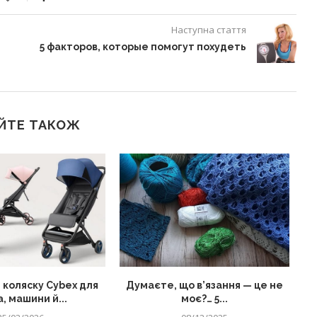
Наступна стаття
5 факторов, которые помогут похудеть
и
ЙТЕ ТАКОЖ
 коляску Cybex для
Думаєте, що в’язання — це не
, машини й...
моє?… 5...