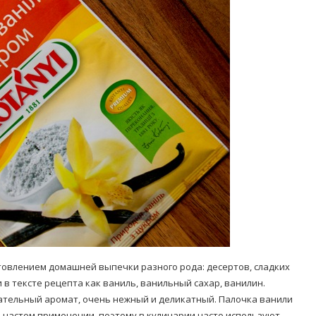
Попробуйте рецепт
симптоми
легендарного супа доктора
 дітей
Моро, который без...
08/Січ/2021
товлением домашней выпечки разного рода: десертов, сладких
 в тексте рецепта как ваниль, ванильный сахар, ванилин.
бательный аромат, очень нежный и деликатный. Палочка ванили
и частом применении, поэтому в кулинарии часто используют