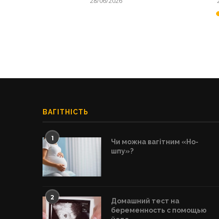
28/06/2026
ВАГІТНІСТЬ
1
Чи можна вагітним «Но-
шпу»?
2
Домашний тест на
беременность с помощью