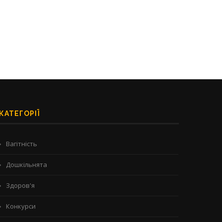
25/07/2025
28/06/2025
КАТЕГОРІЇ
Вагітність
Дошкільнята
Здоров'я
Конкурси