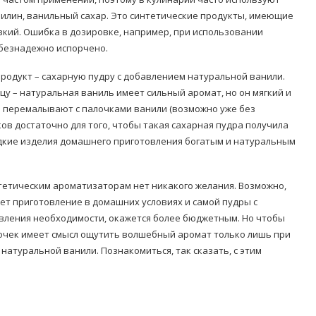
илин, ванильный сахар. Это синтетические продукты, имеющие
зкий. Ошибка в дозировке, например, при использовании
 безнадежно испорчено.
родукт – сахарную пудру с добавлением натуральной ванили.
у – натуральная ваниль имеет сильный аромат, но он мягкий и
р перемалывают с палочками ванили (возможно уже без
ов достаточно для того, чтобы такая сахарная пудра получила
дкие изделия домашнего приготовления богатым и натуральным
тетическим ароматизаторам нет никакого желания. Возможно,
т приготовление в домашних условиях и самой пудры с
явления необходимости, окажется более бюджетным. Но чтобы
чек имеет смысл ощутить волшебный аромат только лишь при
атуральной ванили. Познакомиться, так сказать, с этим