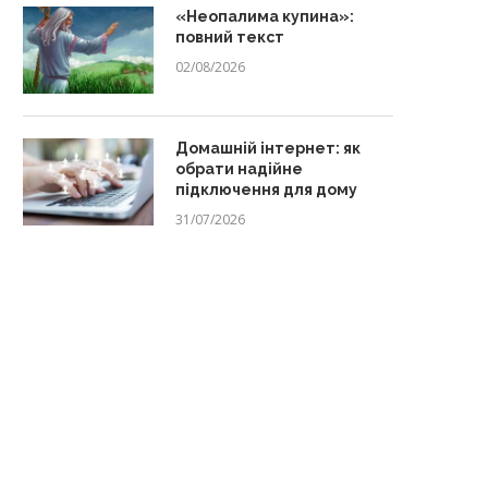
«Неопалима купина»:
повний текст
02/08/2026
Домашній інтернет: як
обрати надійне
підключення для дому
31/07/2026
Домашній одяг для жінок з
Що подарувати молодій ма
формами: нічні сорочки,...
добірка зворушливих і
практичних...