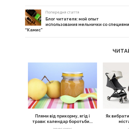
Попередня стаття
Блог читателя: мой опыт
использования мельнички со специям
“Камис”
ЧИТА
секретний
Плями від прикорму, ягід і
Як вибрати
их страв
трави: календар боротьби...
міста