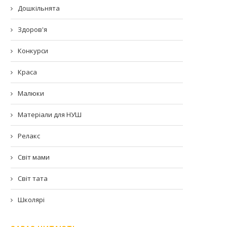
Дошкільнята
Здоров'я
Конкурси
Краса
Малюки
Матеріали для НУШ
Релакс
Світ мами
Світ тата
Школярі