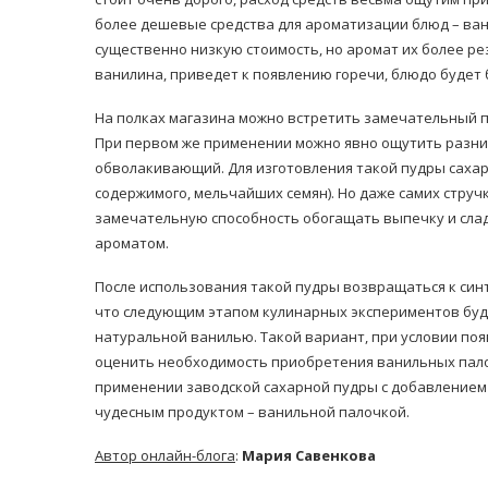
более дешевые средства для ароматизации блюд – ван
существенно низкую стоимость, но аромат их более ре
ванилина, приведет к появлению горечи, блюдо будет
На полках магазина можно встретить замечательный п
При первом же применении можно явно ощутить разниц
обволакивающий. Для изготовления такой пудры саха
содержимого, мельчайших семян). Но даже самих стручк
замечательную способность обогащать выпечку и сла
ароматом.
После использования такой пудры возвращаться к син
что следующим этапом кулинарных экспериментов буде
натуральной ванилью. Такой вариант, при условии по
оценить необходимость приобретения ванильных пало
применении заводской сахарной пудры с добавлением н
чудесным продуктом – ванильной палочкой.
Автор онлайн-блога
:
Мария Савенкова