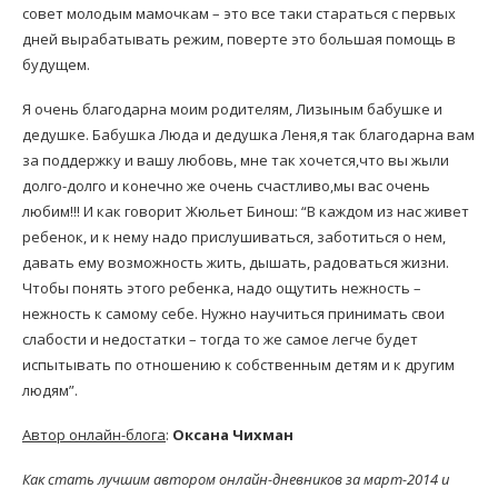
совет молодым мамочкам – это все таки стараться с первых
дней вырабатывать режим, поверте это большая помощь в
будущем.
Я очень благодарна моим родителям, Лизыным бабушке и
дедушке. Бабушка Люда и дедушка Леня,я так благодарна вам
за поддержку и вашу любовь, мне так хочется,что вы жыли
долго-долго и конечно же очень счастливо,мы вас очень
любим!!! И как говорит Жюльет Бинош: “В каждом из нас живет
ребенок, и к нему надо прислушиваться, заботиться о нем,
давать ему возможность жить, дышать, радоваться жизни.
Чтобы понять этого ребенка, надо ощутить нежность –
нежность к самому себе. Нужно научиться принимать свои
слабости и недостатки – тогда то же самое легче будет
испытывать по отношению к собственным детям и к другим
людям”.
Автор онлайн-блога
:
Оксана Чихман
Как стать лучшим автором онлайн-дневников за март-2014 и