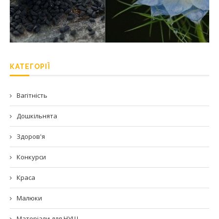
КАТЕГОРІЇ
Вагітність
Дошкільнята
Здоров'я
Конкурси
Краса
Малюки
Матеріали для НУШ