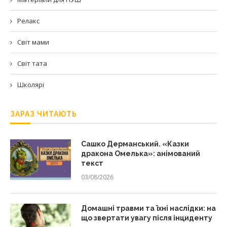
Релакс
Світ мами
Світ тата
Школярі
ЗАРАЗ ЧИТАЮТЬ
Сашко Дерманський. «Казки
дракона Омелька»: анімований
текст
03/08/2026
Домашні травми та їхні наслідки: на
що звертати увагу після інциденту