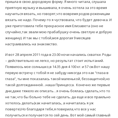
пришла в свою дородовую форму. Я много читала, слушала
приятную музыку и вышивала, я очень хотела за это время
научиться вязать, но говорят,что вовремя родов-роженицам
вязать не надо. Почему-то я чуствовала, что будет девочка. И
уже приготовила тебе прекрасное имя Елизавета (оно не
случайно,так звали мою прабабушку-очень светлую и добрую
женщину). И так мы с тобой,моя дорогая 9 месяцев
настраивались на знакомство.
И вот 28 апреля 2011 года в 23.00 ночи начались схватки. Роды
– действительно не легко, но результат стоит испытаний.
Появилось мое солнышко,в 14.35 дня 4 100 кг. и 57 см.Вот нашу
первую встречу с тобой я не забуду никогда это как “глаза в
глаза”, ты мне показалась такой маленькой, беззащитной,но
такой долгожданнной…наша Принцесса. Конечно же первые
дни,даже тяжело их описать…я очень боялась сделать,что то
не так,что бы больно тебе не сделать..да еще и все праильно
хотелось делать(как начиталась, а начиталась я уж
поверте).Но благодаря тебе,я поверила,что все у нас
получиться и получается по сей день. Вот мой самый главный