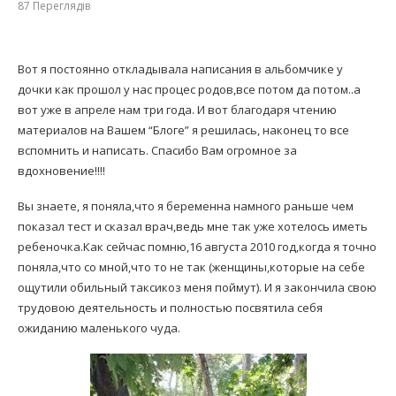
87
Переглядів
Вот я постоянно откладывала написания в альбомчике у
дочки как прошол у нас процес родов,все потом да потом..а
вот уже в апреле нам три года. И вот благодаря чтению
материалов на Вашем “Блоге” я решилась, наконец то все
вспомнить и написать. Спасибо Вам огромное за
вдохновение!!!!
Вы знаете, я поняла,что я беременна намного раньше чем
показал тест и сказал врач,ведь мне так уже хотелось иметь
ребеночка.Как сейчас помню,16 августа 2010 год,когда я точно
поняла,что со мной,что то не так (женщины,которые на себе
ощутили обильный таксикоз меня поймут). И я закончила свою
трудовою деятельность и полностью посвятила себя
ожиданию маленького чуда.