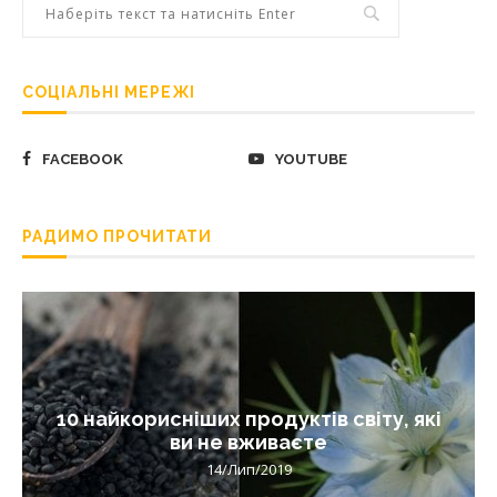
СОЦІАЛЬНІ МЕРЕЖІ
FACEBOOK
YOUTUBE
РАДИМО ПРОЧИТАТИ
10 найкорисніших продуктів світу, які
ви не вживаєте
14/Лип/2019