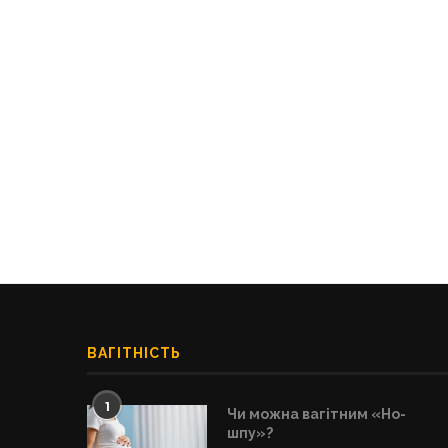
ВАГІТНІСТЬ
1
Чи можна вагітним «Но-
шпу»?