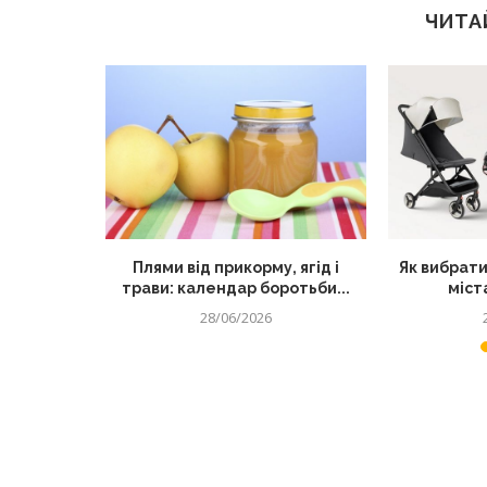
ЧИТА
секретний
Плями від прикорму, ягід і
Як вибрати
их страв
трави: календар боротьби...
міста
28/06/2026