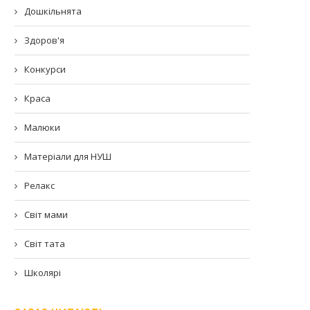
Дошкільнята
Здоров'я
Конкурси
Краса
Малюки
Матеріали для НУШ
Релакс
Світ мами
Світ тата
Школярі