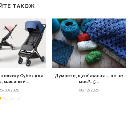
ЙТЕ ТАКОЖ
 коляску Cybex для
Думаєте, що в’язання — це не
, машини й...
моє?… 5...
25/03/2026
08/12/2025