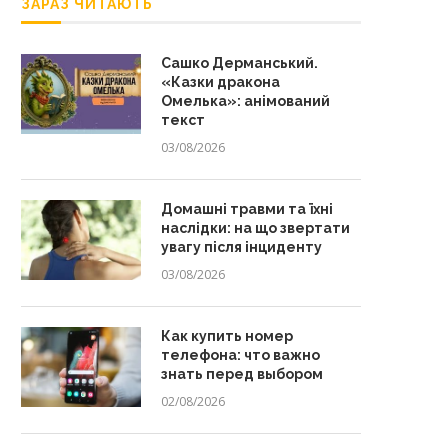
ЗАРАЗ ЧИТАЮТЬ
Сашко Дерманський.
«Казки дракона
Омелька»: анімований
текст
03/08/2026
Домашні травми та їхні
наслідки: на що звертати
Домашній одяг для жінок з
Що подарувати молодій ма
увагу після інциденту
формами: нічні сорочки,...
добірка зворушливих і
03/08/2026
практичних...
25/07/2025
28/06/2025
Как купить номер
телефона: что важно
знать перед выбором
02/08/2026