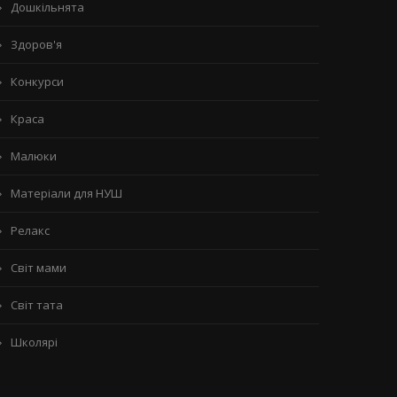
Дошкільнята
Здоров'я
Конкурси
Краса
Малюки
Матеріали для НУШ
Релакс
Світ мами
Світ тата
Школярі