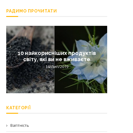
РАДИМО ПРОЧИТАТИ
10 найкорисніших продуктів
Лишай 
світу, які ви не вживаєте
14/Лип/2019
КАТЕГОРІЇ
Вагітність