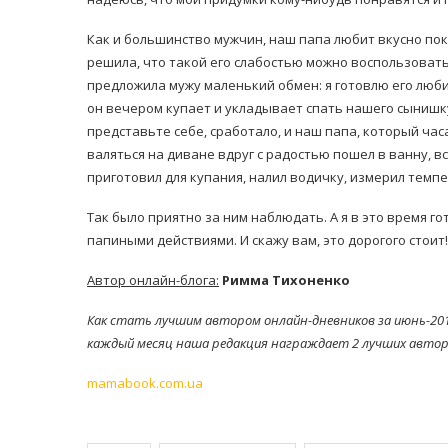
Как и большинство мужчин, наш папа любит вкусно пок
решила, что такой его слабостью можно воспользовать
предложила мужу маленький обмен: я готовлю его люб
он вечером купает и укладывает спать нашего сынишку
представьте себе, сработало, и наш папа, который час
валяться на диване вдруг с радостью пошел в ванну, вс
равильно принимать
Лікарі назвали 
приготовил для купания, налил водичку, измерил темпе
льна: никакого кипятка
коронавірусу в
и...
Так было приятно за ним наблюдать. А я в это время г
14/Бер/2020
30/Січ/2021
папиными действиями. И скажу вам, это дорогого стоит!
Автор онлайн-блога:
Римма Тихоненко
Как стать лучшим автором онлайн-дневников за июнь-20
каждый месяц наша редакция награждает 2 лучших автор
mamabook.com.ua