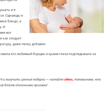
ушать и я
ся. Однажды я
имое блюдо, а
. И
ами мог
е как следует
Попробуйте рецепт
симптоми
ратуру, даже пенку добавил.
легендарного супа доктора
 дітей
Моро, который без...
отовила его любимый борщик и краем глаза подглядывала за
08/Січ/2021
14 и получить ценные подарки — читайте
здесь
. Напоминаем, что
ов блогов отличными призами!