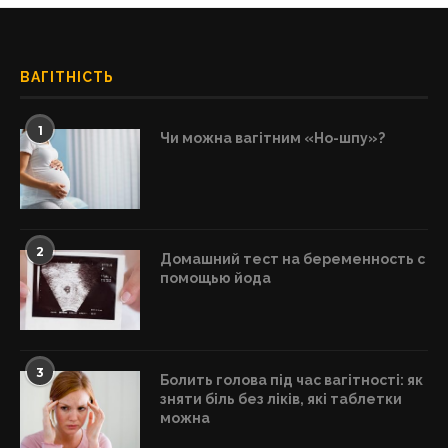
ВАГІТНІСТЬ
1
Чи можна вагітним «Но-шпу»?
2
Домашний тест на беременность с
помощью йода
3
Болить голова під час вагітності: як
зняти біль без ліків, які таблетки
можна