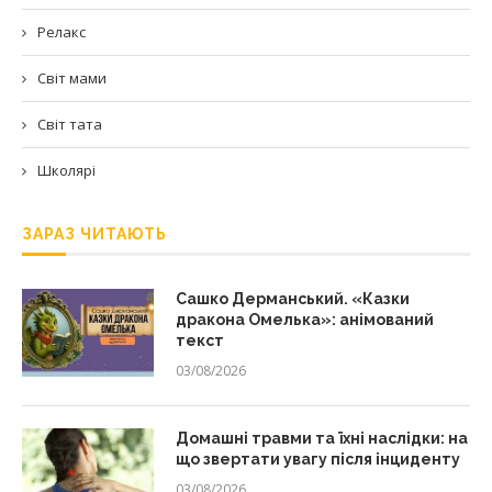
Релакс
Світ мами
Світ тата
Школярі
ЗАРАЗ ЧИТАЮТЬ
Сашко Дерманський. «Казки
дракона Омелька»: анімований
текст
03/08/2026
Домашні травми та їхні наслідки: на
що звертати увагу після інциденту
03/08/2026