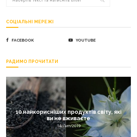
СОЦІАЛЬНІ МЕРЕЖІ
FACEBOOK
YOUTUBE
РАДИМО ПРОЧИТАТИ
10 найкорисніших продуктів світу, які
ви не вживаєте
14/Лип/2019