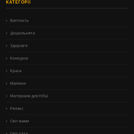
КАТЕГОРІЇ
Вагітність
Дошкільнята
Здоров'я
Конкурси
Краса
Малюки
Матеріали для НУШ
Релакс
Світ мами
Світ тата