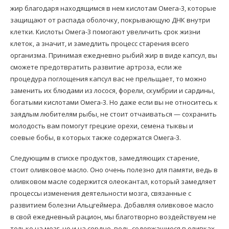
жир благодаря находящимся в нем кислотам Омега-3, которые
защищают от распада оболочку, покрывающую ДНК внутри
клетки. Кислоты Омега-3 помогают увеличить срок жизни
клеток, а значит, и замедлить процесс старения всего
организма. Принимая ежедневно рыбий жир в виде капсул, вы
сможете предотвратить развитие артроза, если же
процедура поглощения капсул вас не прельщает, то можно
заменить их блюдами из лосося, форели, скумбрии и сардины,
богатыми кислотами Омега-3. Но даже если вы не относитесь к
заядлым любителям рыбы, не стоит отчаиваться — сохранить
молодость вам помогут грецкие орехи, семена тыквы и
соевые бобы, в которых также содержатся Омега-3.
Следующим в списке продуктов, замедляющих старение,
стоит оливковое масло. Оно очень полезно для памяти, ведь в
оливковом масле содержится олеокантал, который замедляет
процессы изменения деятельности мозга, связанные с
развитием болезни Альцгеймера. Добавляя оливковое масло
в свой ежедневный рацион, мы благотворно воздействуем не
только на мозг, но и на сердце, ведь содержащиеся в оливках