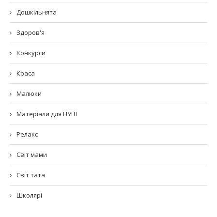
Дошкільнята
Здоров'я
Конкурси
Краса
Малюки
Матеріали для НУШ
Релакс
Світ мами
Світ тата
Школярі