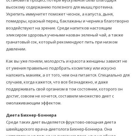
высокому содержанию полезного для мышц протеина.
Укрепить иммунитет поможет чеснок, а капуста, дыня,
помидоры, красный перец, баклажаны и черника благотворно
воздействуют на зрение. Среди напитков настоящим
эликсиром здоровья учеными назван зеленый чай, а также
гранатовый сок, который рекомендуют пить при низком
давлении.
Как вы уже поняли, молодость и красота женщины зависят не
от умения правильно подобрать косметику или искусно
наложить макияж, а от того, чем она питается. Специально для
случаев, когда кажется, что все безнадежно, и даже
поддерживать свой организм в том состоянии, которого он
достиг, совсем не хочется, составили множество диет с
омолаживающим эффектом.
Диета Бихнер-Боннера
Среди таких диет выделяется фруктово-овощная диета
швейцарского врача-диетолога Бихнер-Боннера. Она
направлена не только на снижение веса, но и на общее