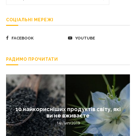
СОЦІАЛЬНІ МЕРЕЖІ
FACEBOOK
YOUTUBE
РАДИМО ПРОЧИТАТИ
10 найкорисніших продуктів світу, які
ви не вживаєте
14/Лип/2019