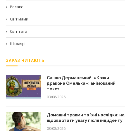
Релакс
Світ мами
Світ тата
Школярі
ЗАРАЗ ЧИТАЮТЬ
Сашко Дерманський. «Казки
дракона Омелька»: анімований
текст
03/08/2026
Домашні травми та їхні наслідки: на
що звертати увагу після інциденту
03/08/2026