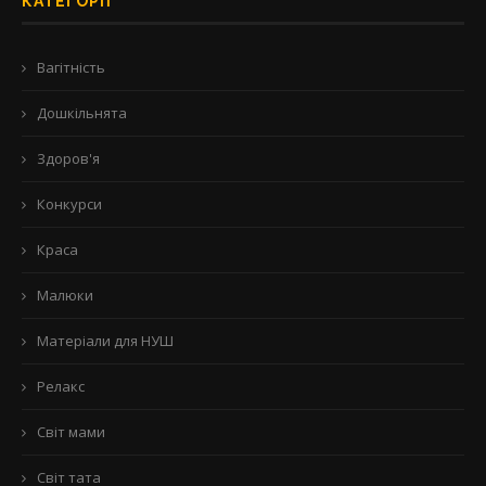
КАТЕГОРІЇ
Вагітність
Дошкільнята
Здоров'я
Конкурси
Краса
Малюки
Матеріали для НУШ
Релакс
Світ мами
Світ тата