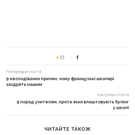
0
Попередня стаття
9 несподіваних причин, чому французькі школярі
заздрять нашим
Наступна стаття
9 порад учителям, проти яких влаштовують булінг
у школі
ЧИТАЙТЕ ТАКОЖ