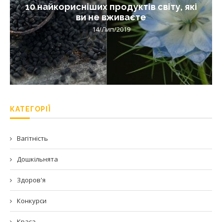
10 найкорисніших продуктів світу, які
ви не вживаєте
14/Лип/2019
КАТЕГОРІЇ
Вагітність
Дошкільнята
Здоров'я
Конкурси
Краса