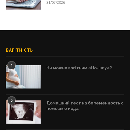
31/07/2026
ВАГІТНІСТЬ
1
Чи можна вагітним «Но-шпу»?
2
Домашний тест на беременность с
помощью йода