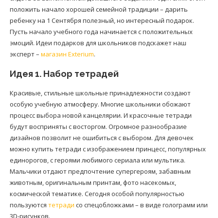
положить начало хорошей семейной традиции – дарить
ребенку на 1 Сентября полезный, но интересный подарок.
Пусть начало учебного года начинается с положительных
эмоций. Идеи подарков для школьников подскажет наш
эксперт –
магазин Exterium
.
Идея 1. Набор тетрадей
Красивые, стильные школьные принадлежности создают
особую учебную атмосферу. Многие школьники обожают
процесс выбора новой канцелярии. И красочные тетради
будут восприняты с восторгом. Огромное разнообразие
дизайнов позволит не ошибиться с выбором. Для девочек
можно купить тетради с изображением принцесс, популярных
единорогов, с героями любимого сериала или мультика.
Мальчики отдают предпочтение супергероям, забавным
животным, оригинальным принтам, фото насекомых,
космической тематике. Сегодня особой популярностью
пользуются
тетради
со спецобложками – в виде голограмм или
3D-рисунков.