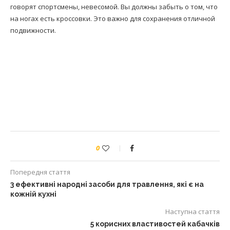
говорят спортсмены, невесомой. Вы должны забыть о том, что
на ногах есть кроссовки. Это важно для сохранения отличной
подвижности.
0
Попередня стаття
3 ефективні народні засоби для травлення, які є на
кожній кухні
Наступна стаття
5 корисних властивостей кабачків