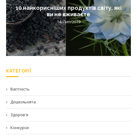
10 найкорисніших продуктів світу, які
ви не вживаєте
14/Лип/2019
КАТЕГОРІЇ
Вагітність
Дошкільнята
Здоров'я
Конкурси