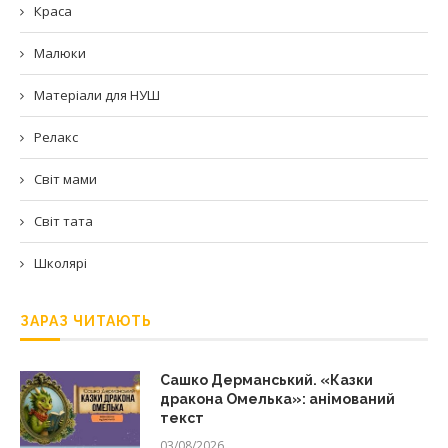
Краса
Малюки
Матеріали для НУШ
Релакс
Світ мами
Світ тата
Школярі
ЗАРАЗ ЧИТАЮТЬ
Сашко Дерманський. «Казки
дракона Омелька»: анімований
текст
03/08/2026