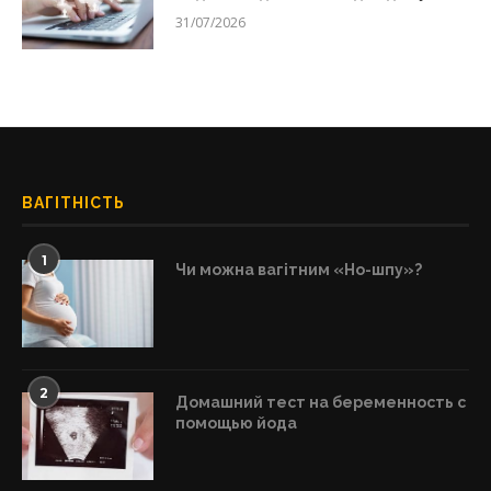
31/07/2026
ВАГІТНІСТЬ
1
Чи можна вагітним «Но-шпу»?
2
Домашний тест на беременность с
помощью йода