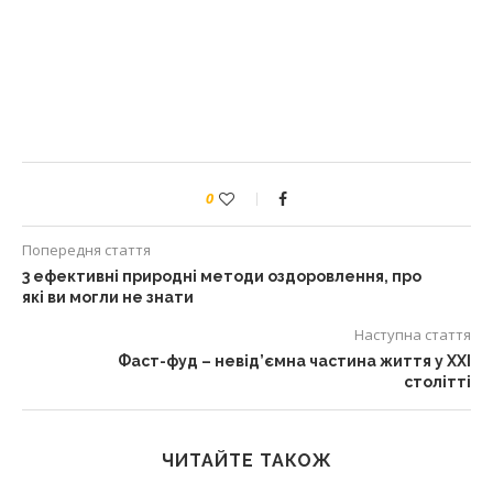
0
Попередня стаття
3 ефективні природні методи оздоровлення, про
які ви могли не знати
Наступна стаття
Фаст-фуд – невід’ємна частина життя у XXI
столітті
ЧИТАЙТЕ ТАКОЖ