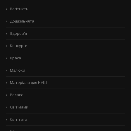
Вагітність
Дошкільнята
Здоров'я
Конкурси
Краса
Малюки
Матеріали для НУШ
Релакс
Світ мами
Світ тата