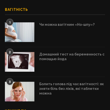
ВАГІТНІСТЬ
1
Чи можна вагітним «Но-шпу»?
2
Домашний тест на беременность с
помощью йода
3
Болить голова під час вагітності: як
зняти біль без ліків, які таблетки
можна