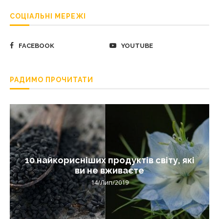
СОЦІАЛЬНІ МЕРЕЖІ
FACEBOOK
YOUTUBE
РАДИМО ПРОЧИТАТИ
10 найкорисніших продуктів світу, які
ви не вживаєте
14/Лип/2019