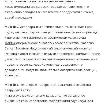
которое может попасть в организм человека с
косметическими средствами, гораздо меньше того, что
ежедневно попадает в него вместе с продуктами питания,
водой и воздухом.
Миф № 2.
Дезодоранты-антиперспиранты вызывают рак
груди, так как содержат канцерогенные вещества и приводят
к накоплению токсинов в лимфатических узлах груди.
Факты:
американское онкологическое общество (American
Cancer Society) и Национальный онкологический институт
(National Cancer Institute) эти слухи опровергли. Лимфатические
узлы освобождаются от токсинов через почки и печень, а не
через потовые железы. Научно подтверждено, что
дезодоранты могут вызвать только аллергические реакции,
но не рак.
Миф № 3.
Некоторые поверхностно-активные вещества
разрушают кожу.
Факты:
экспериментально доказано, что регулярное
очищение кожи средствами, содержащими лаурилсульфат