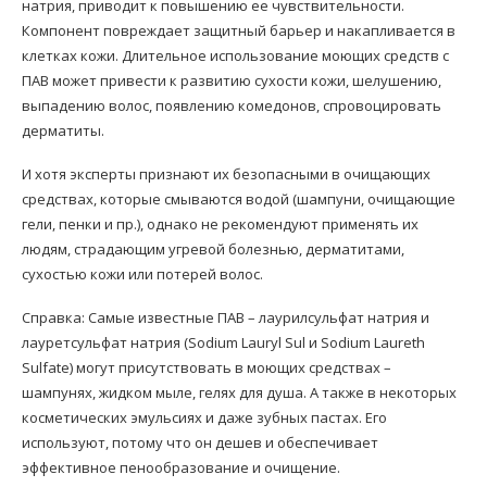
натрия, приводит к повышению ее чувствительности.
Компонент повреждает защитный барьер и накапливается в
клетках кожи. Длительное использование моющих средств с
ПАВ может привести к развитию сухости кожи, шелушению,
выпадению волос, появлению комедонов, спровоцировать
дерматиты.
И хотя эксперты признают их безопасными в очищающих
средствах, которые смываются водой (шампуни, очищающие
гели, пенки и пр.), однако не рекомендуют применять их
людям, страдающим угревой болезнью, дерматитами,
сухостью кожи или потерей волос.
Справка: Самые известные ПАВ – лаурилсульфат натрия и
лауретсульфат натрия (Sodium Lauryl Sul и Sodium Laureth
Sulfate) могут присутствовать в моющих средствах –
шампунях, жидком мыле, гелях для душа. А также в некоторых
косметических эмульсиях и даже зубных пастах. Его
используют, потому что он дешев и обеспечивает
эффективное пенообразование и очищение.