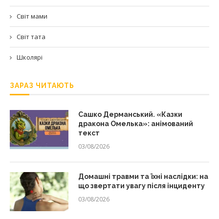
Світ мами
Світ тата
Школярі
ЗАРАЗ ЧИТАЮТЬ
Сашко Дерманський. «Казки
дракона Омелька»: анімований
текст
03/08/2026
Домашні травми та їхні наслідки: на
що звертати увагу після інциденту
03/08/2026