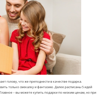
Попробуйте рецепт
симптоми
легендарного супа доктора
 дітей
Моро, который без...
08/Січ/2021
ет голову, что же преподнести в качестве подарка.
вить только смекалку и фантазию. Далее расписаны 5 идей
лавное – вы можете купить подарки по низким ценам, но при