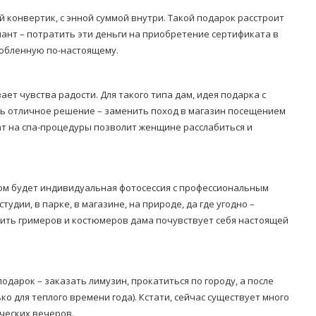
конвертик, с энной суммой внутри. Такой подарок расстроит
нт – потратить эти деньги на приобретение сертификата в
любленную по-настоящему.
ет чувства радости. Для такого типа дам, идея подарка с
сть отличное решение – заменить поход в магазин посещением
ат на спа-процедуры позволит женщине расслабиться и
м будет индивидуальная фотосессия с профессиональным
дии, в парке, в магазине, на природе, да где угодно –
чить гримеров и костюмеров дама почувствует себя настоящей
дарок – заказать лимузин, прокатиться по городу, а после
ко для теплого времени года). Кстати, сейчас существует много
ческих вечеров.