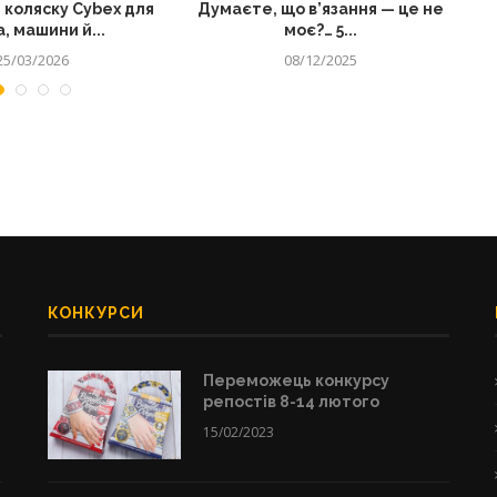
 коляску Cybex для
Думаєте, що в’язання — це не
, машини й...
моє?… 5...
25/03/2026
08/12/2025
КОНКУРСИ
Переможець конкурсу
репостів 8-14 лютого
15/02/2023