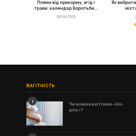
секретний
Плями від прикорму, ягід і
Як вибрати
их страв
трави: календар боротьби...
міста
28/06/2026
ВАГІТНІСТЬ
1
Чи можна вагітним «Но-
шпу»?