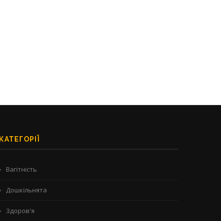
Домашній одяг для жінок з
Що подарувати молодій ма
формами: нічні сорочки,...
добірка зворушливих і
практичних...
25/07/2025
28/06/2025
КАТЕГОРІЇ
Вагітність
Дошкільнята
Здоров'я