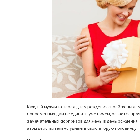
равильно принимать
Лікарі назвали 
льна: никакого кипятка
коронавірусу в
и...
14/Бер/2020
30/Січ/2021
Каждый мужчина перед днем рождения своей жены лома
Современных дам не удивить уже ничем, остается проя
замечательных сюрпризов для жены в день рождения. Г
этом действительно удивить свою вторую половинку!