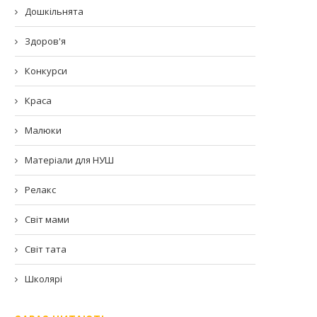
Дошкільнята
Здоров'я
Конкурси
Краса
Малюки
Матеріали для НУШ
Релакс
Світ мами
Світ тата
Школярі