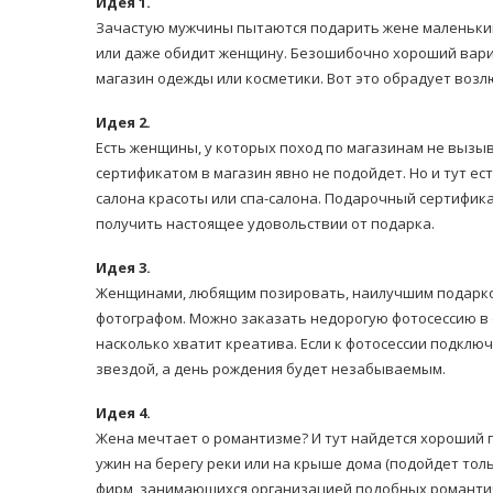
Идея 1.
Зачастую мужчины пытаются подарить жене маленький 
или даже обидит женщину. Безошибочно хороший вариа
магазин одежды или косметики. Вот это обрадует воз
Идея 2.
Есть женщины, у которых поход по магазинам не вызыва
сертификатом в магазин явно не подойдет. Но и тут е
салона красоты или спа-салона. Подарочный сертифик
получить настоящее удовольствии от подарка.
Идея 3.
Женщинами, любящим позировать, наилучшим подарко
фотографом. Можно заказать недорогую фотосессию в сту
насколько хватит креатива. Если к фотосессии подклю
звездой, а день рождения будет незабываемым.
Идея 4.
Жена мечтает о романтизме? И тут найдется хороший по
ужин на берегу реки или на крыше дома (подойдет толь
фирм, занимающихся организацией подобных романти