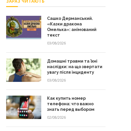
ЗАРАЗ ЧИТАЮТЬ
Сашко Дерманський.
«Казки дракона
Омелька»: анімований
текст
03/08/2026
Домашні травми та їхні
наслідки: на що звертати
увагу після інциденту
03/08/2026
Как купить номер
телефона: что важно
знать перед выбором
02/08/2026