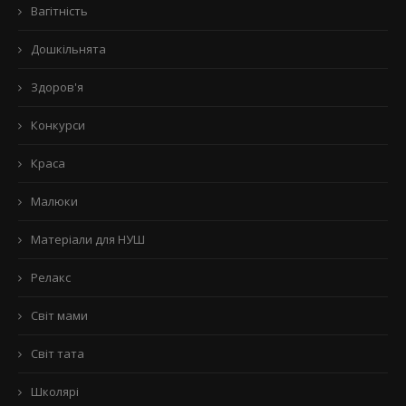
Вагітність
Дошкільнята
Здоров'я
Конкурси
Краса
Малюки
Матеріали для НУШ
Релакс
Світ мами
Світ тата
Школярі