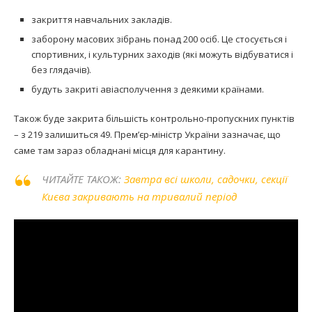
закриття навчальних закладів.
заборону масових зібрань понад 200 осіб. Це стосується і
спортивних, і культурних заходів (які можуть відбуватися і
без глядачів).
будуть закриті авіасполучення з деякими країнами.
Також буде закрита більшість контрольно-пропускних пунктів
– з 219 залишиться 49. Прем’єр-міністр України зазначає, що
саме там зараз обладнані місця для карантину.
ЧИТАЙТЕ ТАКОЖ:
Завтра всі школи, садочки, секції
Києва закривають на тривалий період