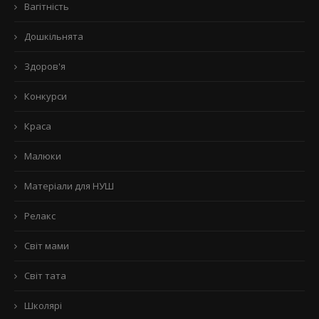
Вагітність
Дошкільнята
Здоров'я
Конкурси
Краса
Малюки
Матеріали для НУШ
Релакс
Світ мами
Світ тата
Школярі