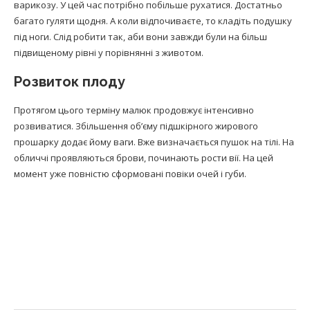
варикозу. У цей час потрібно побільше рухатися. Достатньо
багато гуляти щодня. А коли відпочиваєте, то кладіть подушку
під ноги. Слід робити так, аби вони завжди були на більш
підвищеному рівні у порівнянні з животом.
Розвиток плоду
Протягом цього терміну малюк продовжує інтенсивно
розвиватися. Збільшення об’єму підшкірного жирового
прошарку додає йому ваги. Вже визначається пушок на тілі. На
обличчі проявляються брови, починають рости вії. На цей
момент уже повністю сформовані повіки очей і губи.