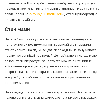
розвивається. Що потрібно знати майбутній матусі про цей
період? Як росте дитинка, які зміни в організмі плода та матері
заплановані на
22 тиждень вагітності
? Детальну інформацію
читайте в нашій статті.
Стан мами
Перебіг 22-го тижня у багатьох жінок може ознаменувати
початок появи розтяжок на тілі. Зазвичай стрії першими
стають помітні на сідницях, далі переходять на зону живота,
проявляються під лінією грудей. Це пов’язано з тим, що молочні
залози та живіт ростуть занадто стрімко. Їхнє інтенсивне
збільшення призводить до утворення мікроскопічних
розривів на шкірних покривах. Також розтяжки в цей період
можуть бути пов’язані з гормональними порушеннями в
організмі матері.
На жаль, від розтяжок ніхто не застрахований. Навіть після
пологів вони стають світлішими, але не зникають назавжди.