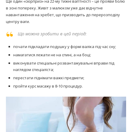
Ще один «сюрприз» на 22-му тижні вагітності – це прояви болю
в зоні попереку. Живіт з малюком уже дає відчутне
навантаження на хребет, що призводить до перерозподілу
центру ваги.
Що можна зробити в цей період:
почати підкладати подушку у формі валіка під час сну;
намагатися лежати не на спині, а на боці;
виконувати спеціальні розвантажувальні вправи під
наглядом спеціаліста;
перестати піднімати важкі предмети;
пройти курс масажу в 8-10 процедур.