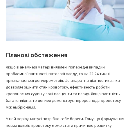
Планові обстеження
Якщо в анамнезі матері виявлені попередні випадки
проблемної вагітності, патології плоду, то на 22-24 тижні
призначається доплерометрія. Це апаратна діагностика, яка
дозволяє оцінити стан кровотоку, ефективність роботи
кровоносних судин у зоні плаценти та плоду. Якщо вагітність
багатоплідна, то доплел демонструє перерозподіл кровотоку
між ембріонами.
У цей період матусі потрібно себе береги. Тому що формування
нових шляхів кровотоку може стати причиною розвитку