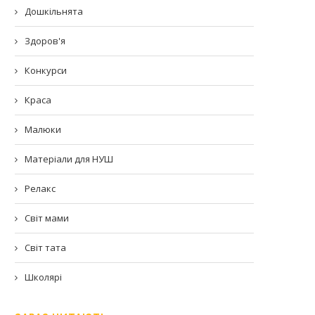
Дошкільнята
Здоров'я
Конкурси
Краса
Малюки
Матеріали для НУШ
Релакс
Світ мами
Світ тата
Школярі