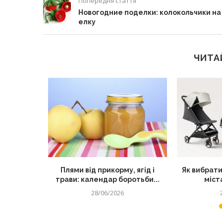
Попередня стаття
Новогодние поделки: колокольчики на
елку
ЧИТА
секретний
Плями від прикорму, ягід і
Як вибрати
их страв
трави: календар боротьби...
міста
28/06/2026