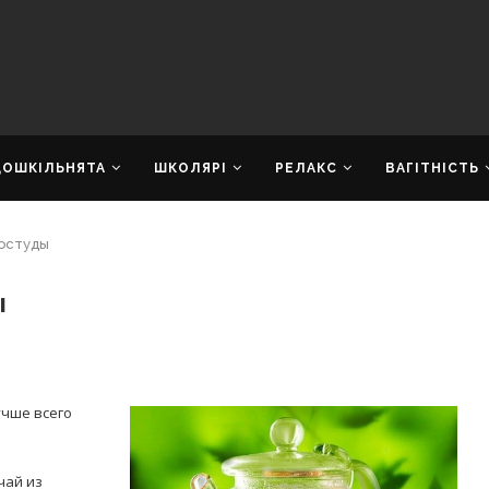
ДОШКІЛЬНЯТА
ШКОЛЯРІ
РЕЛАКС
ВАГІТНІСТЬ
ростуды
ы
учше всего
чай из