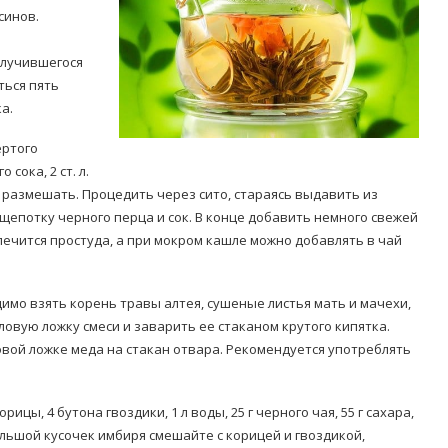
синов.
олучившегося
ться пять
а.
ертого
Попробуйте рецепт
 сока, 2 ст. л.
симптоми
легендарного супа доктора
и размешать. Процедить через сито, стараясь выдавить из
 дітей
Моро, который без...
щепотку черного перца и сок. В конце добавить немного свежей
08/Січ/2021
лечится простуда, а при мокром кашле можно добавлять в чай
имо взять корень травы алтея, сушеные листья мать и мачехи,
ловую ложку смеси и заварить ее стаканом крутого кипятка.
ловой ложке меда на стакан отвара. Рекомендуется употреблять
рицы, 4 бутона гвоздики, 1 л воды, 25 г черного чая, 55 г сахара,
большой кусочек имбиря смешайте с корицей и гвоздикой,