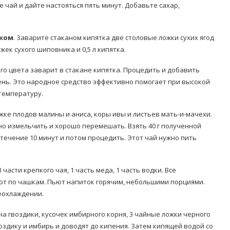
е чай и дайте настояться пять минут. Добавьте сахар,
иком
. Заварите стаканом кипятка две столовые ложки сухих ягод
ек сухого шиповника и 0,5 л кипятка.
го цвета заварит в стакане кипятка. Процедить и добавить
день. Это народное средство эффективно помогает при высокой
температуру.
жке плодов малины и аниса, коры ивы и листьев мать-и-мачехи.
о измельчить и хорошо перемешать. Взять 40 г полученной
 в течение 10 минут и потом процедить. Этот чай нужно пить
3 части крепкого чая, 1 часть меда, 1 часть водки. Все
ют по чашкам. Пьют напиток горячим, небольшими порциями.
реохлаждении.
на гвоздики, кусочек имбирного корня, 3 чайные ложки черного
 гвоздику и имбирь и доводят до кипения. Затем кипящей водой со