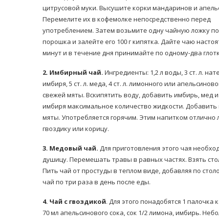
цитрусовой муки. Высушите корки мандаринов и апель
Перемелите их в кофемолке непосредственно перед
употреблением. Затем возьмите одну чайную ложку п
порошка и залейте его 100 г кипятка. Дайте чаю настоя
минут и в течение дня принимайте по одному-два глотк
2. Имбирный чай.
Ингредиенты: 1,2 л воды, 3 ст. л. нат
равильно принимать
имбиря, 5 ст. л. меда, 4 ст. л. лимонного или апельсинового
Лікарі назвали 
льна: никакого кипятка
свежей мяты. Вскипятить воду, добавить имбирь, мед 
коронавірусу в
и...
имбиря максимальное количество жидкости. Добавить 
14/Бер/2020
30/Січ/2021
мяты. Употребляется горячим. Этим напитком отлично 
гвоздику или корицу.
3. Медовый чай.
Для приготовления этого чая необход
душицу. Перемешать травы в равных частях. Взять сто
Пить чай от простуды в теплом виде, добавляя по сто
чай по три раза в день после еды.
4. Чай с гвоздикой
. Для этого понадобятся 1 палочка ко
70 мл апельсинового сока, сок 1/2 лимона, имбирь. Не