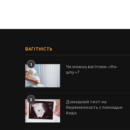
ВАГІТНІСТЬ
1
Чи можна вагітним «Но-
шпу»?
2
Домашний тест на
беременность с помощью
йода