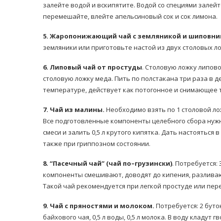
залейте водой и вскипятите. Водой со специями залейт
перемешайте, влейте апельсиновый сок и сок лимона.
5. Жаропонижающий чай с земляникой и шиповн
земляники или приготовьте настой из двух столовых лож
6. Липовый чай от простуды
. Столовую ложку липово
столовую ложку меда. Пить по полстакана три раза в 
температуре, действует как потогонное и снимающее 
7. Чай из малины.
Необходимо взять по 1 столовой ло
Все подготовленные компоненты целебного сбора нужн
смеси и залить 0,5 л крутого кипятка. Дать настояться
также при гриппозном состоянии.
8. “Пасечный чай” (чай по–грузински)
. Потребуется: 
компоненты смешивают, доводят до кипения, разлива
Такой чай рекомендуется при легкой простуде или пе
9. Чай с пряностями и молоком.
Потребуется: 2 буто
байхового чая, 0,5 л воды, 0,5 л молока. В воду кладут