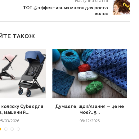
Наступна стаття
ТОП-5 эффективных масок для роста
волос
ЙТЕ ТАКОЖ
 коляску Cybex для
Думаєте, що в’язання — це не
, машини й...
моє?… 5...
25/03/2026
08/12/2025