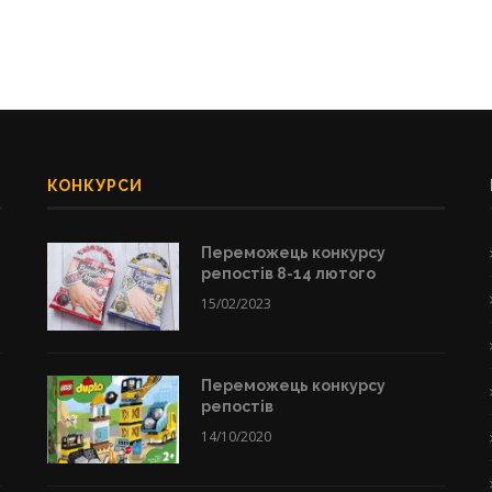
КОНКУРСИ
Переможець конкурсу
репостів 8-14 лютого
15/02/2023
Переможець конкурсу
репостів
14/10/2020