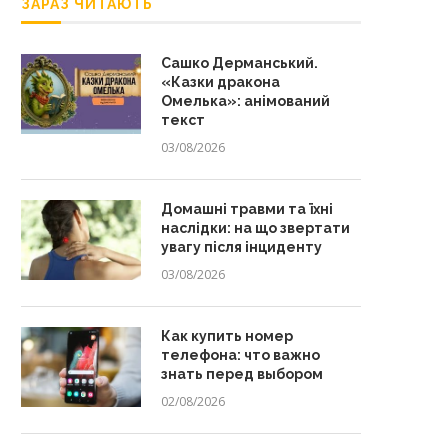
ЗАРАЗ ЧИТАЮТЬ
Сашко Дерманський.
«Казки дракона
Омелька»: анімований
текст
03/08/2026
Домашні травми та їхні
наслідки: на що звертати
увагу після інциденту
03/08/2026
Как купить номер
телефона: что важно
знать перед выбором
02/08/2026