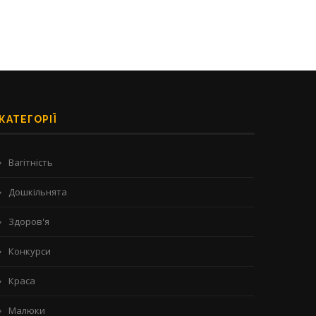
КАТЕГОРІЇ
Вагітність
Дошкільнята
Здоров'я
Конкурси
Краса
Малюки