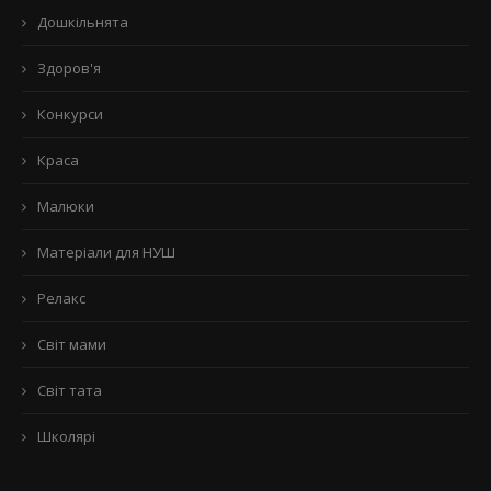
Дошкільнята
Здоров'я
Конкурси
Краса
Малюки
Матеріали для НУШ
Релакс
Світ мами
Світ тата
Школярі