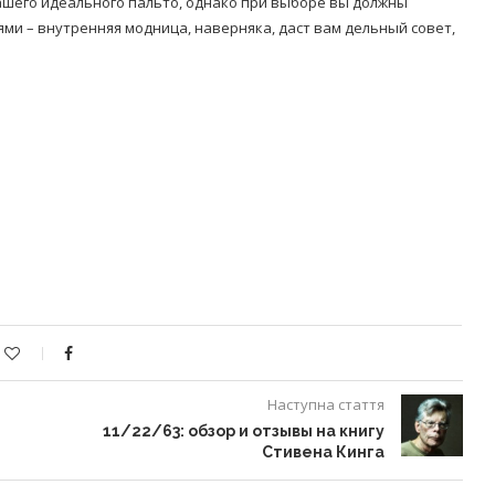
вашего идеального пальто, однако при выборе вы должны
и – внутренняя модница, наверняка, даст вам дельный совет,
Наступна стаття
11/22/63: обзор и отзывы на книгу
Стивена Кинга