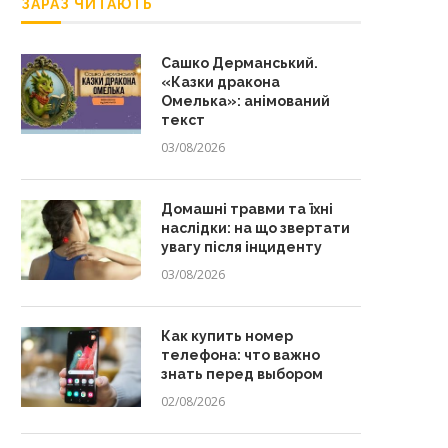
ЗАРАЗ ЧИТАЮТЬ
Сашко Дерманський.
«Казки дракона
Омелька»: анімований
текст
03/08/2026
Домашні травми та їхні
наслідки: на що звертати
увагу після інциденту
03/08/2026
Как купить номер
телефона: что важно
знать перед выбором
02/08/2026