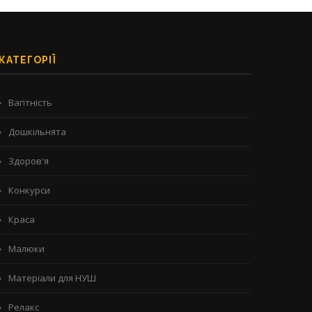
КАТЕГОРІЇ
Вагітність
Дошкільнята
Здоров'я
Конкурси
Краса
Малюки
Матеріали для НУШ
Релакс