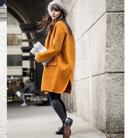
Попробуйте рецепт
симптоми
легендарного супа доктора
 дітей
Моро, который без...
08/Січ/2021