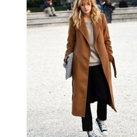
равильно принимать
Лікарі назвали 
льна: никакого кипятка
коронавірусу в
и...
14/Бер/2020
30/Січ/2021