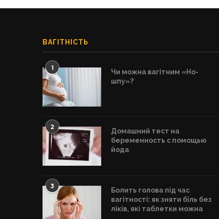
ВАГІТНІСТЬ
1
Чи можна вагітним «Но-
шпу»?
2
Домашний тест на
беременность с помощью
йода
3
Болить голова під час
вагітності: як зняти біль без
ліків, які таблетки можна