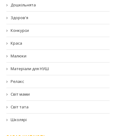
Дошкільнята
Здоров'я
Конкурси
Краса
Малюки
Матеріали для НУШ
Релакс
Світ мами
Світ тата
Школярі