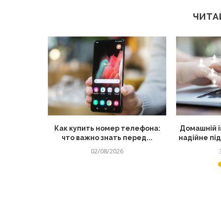
ЧИТА
остійно
Как купить номер телефона:
Домашній і
 інші...
что важно знать перед...
надійне пі
02/08/2026