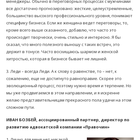
менеджеры. Обычно в переговорных процессах с мужчинами
все достаточно прогнозировано: жесткие, целеустремленные,
большинство высокого профессионального уровня, понимают
специфику бизнеса. Если же женщина ведет переговоры, то,
кроме всего выше сказанного, добавлю, что часто это
происходит творчески, очень стильно и интересно. Я бы
сказал, что много полезного выношу с таких встреч, это
держит в тонусе. Часто восхищаюсь шармом и женской
хитростью, которая в бизнесе бывает не лишней.
3. Леди – всегда Леди. А к слову о равенстве, то – нет, к
сожалению, еще не достигнуто равноправие. Скорее это
эволюционный процесс, поэтому нужно время и терпение. Но
мы уже продвигаемся в этом направлении, и я искренне
желаю представительницам прекрасного пола удачи на этом
сложном пути.
ИВАН БОЗБЕЙ, ассоциированный партнер, директор по
развитию адвокатской компании «Правочин»
1. Лично для меня нет никакой