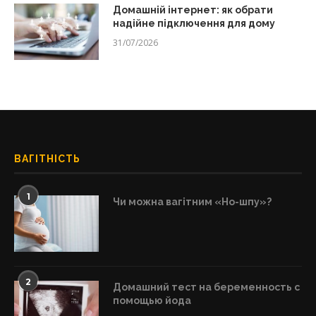
Домашній інтернет: як обрати
надійне підключення для дому
31/07/2026
ВАГІТНІСТЬ
1
Чи можна вагітним «Но-шпу»?
2
Домашний тест на беременность с
помощью йода