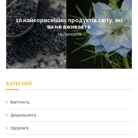
10 найкорисніших продуктів світу, які
ви не вживаєте
14/Лип/2019
КАТЕГОРІЇ
Вагітність
Дошкільнята
Здоров'я