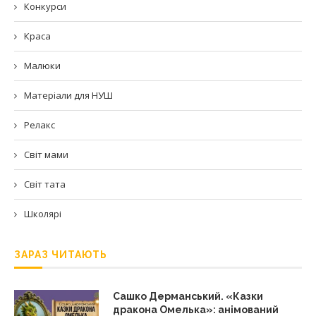
Конкурси
Краса
Малюки
Матеріали для НУШ
Релакс
Світ мами
Світ тата
Школярі
ЗАРАЗ ЧИТАЮТЬ
Сашко Дерманський. «Казки
дракона Омелька»: анімований