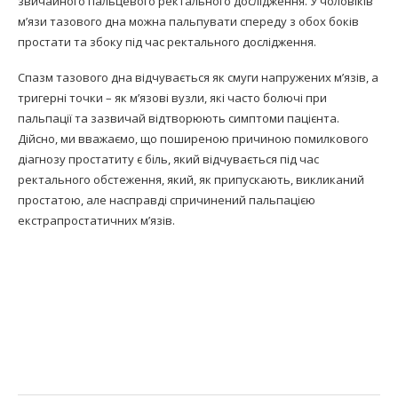
звичайного пальцевого ректального дослідження. У чоловіків
м’язи тазового дна можна пальпувати спереду з обох боків
простати та збоку під час ректального дослідження.
Спазм тазового дна відчувається як смуги напружених м’язів, а
тригерні точки – як м’язові вузли, які часто болючі при
пальпації та зазвичай відтворюють симптоми пацієнта.
Дійсно, ми вважаємо, що поширеною причиною помилкового
діагнозу простатиту є біль, який відчувається під час
ректального обстеження, який, як припускають, викликаний
простатою, але насправді спричинений пальпацією
екстрапростатичних м’язів.