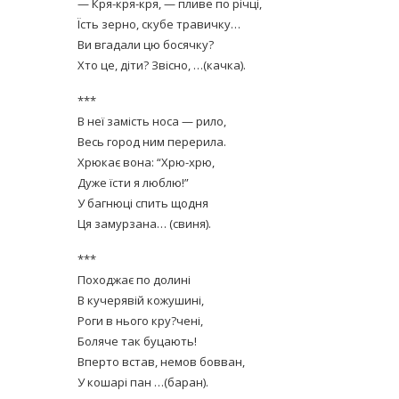
— Кря-кря-кря, — пливе по річці,
Їсть зерно, скубе травичку…
Ви вгадали цю босячку?
Хто це, діти? Звісно, …(качка).
***
В неї замість носа — рило,
Весь город ним перерила.
Хрюкає вона: “Хрю-хрю,
Дуже їсти я люблю!”
У багнюці спить щодня
Ця замурзана… (свиня).
***
Походжає по долині
В кучерявій кожушині,
Роги в нього кру?чені,
Боляче так буцають!
Вперто встав, немов бовван,
У кошарі пан …(баран).