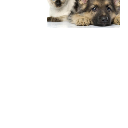
Попробуйте рецепт
симптоми
легендарного супа доктора
 дітей
Моро, который без...
08/Січ/2021