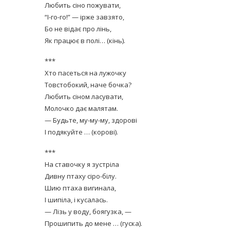
Любить сіно пожувати,
“І-го-го!” — ірже завзято,
Бо не відає про лінь,
Як працює в полі… (кінь).
***
Хто пасеться на лужочку
Товстобокий, наче бочка?
Любить сіном ласувати,
Молочко дає малятам.
— Будьте, му-му-му, здорові
І подякуйте … (корові).
***
На ставочку я зустріла
Дивну птаху сіро-білу.
Шию птаха вигинала,
І шипіла, і кусалась.
— Лізь у воду, боягузка, —
Прошипить до мене … (гуска).