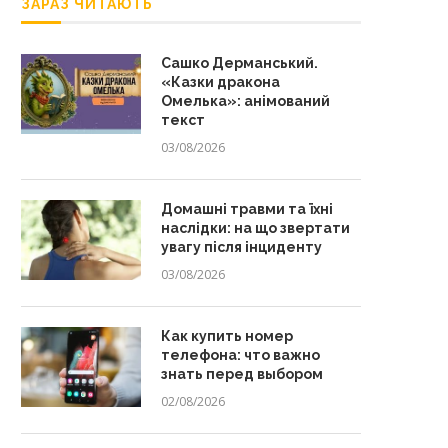
ЗАРАЗ ЧИТАЮТЬ
Сашко Дерманський.
«Казки дракона
Омелька»: анімований
текст
03/08/2026
Домашні травми та їхні
наслідки: на що звертати
увагу після інциденту
03/08/2026
Как купить номер
телефона: что важно
знать перед выбором
02/08/2026