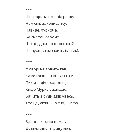
***
Ця тварина вже від ранку
Нам співає колисанку,
Нявкає, муркоче,
Бо сметанки хоче.
Що це, діти, за воркотик?
равильно принимать
Це пухнастий сірий…(котик).
Лікарі назвали 
льна: никакого кипятка
коронавірусу в
и...
***
14/Бер/2020
У дворі не ловить ґав,
30/Січ/2021
Каже грізно: “Гав-гав-гав!”
Пильно дім охороняє,
Кицю Мурку захищає,
Бачить з буди двір увесь…
Хто це, дітки? Звісно, …(пес)!
***
Здавна людям помагає,
Довгий хвіст і гриву має,