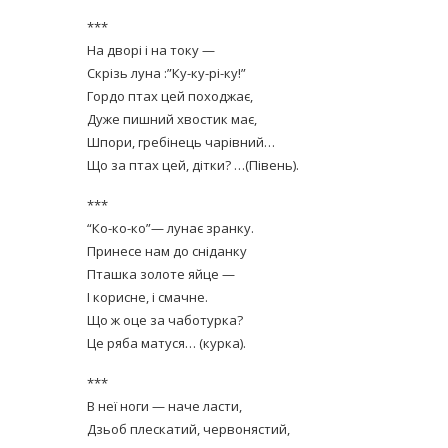
***
На дворі і на току —
Скрізь луна :”Ку-ку-рі-ку!”
Гордо птах цей походжає,
Дуже пишний хвостик має,
Шпори, гребінець чарівний…
Що за птах цей, дітки? …(Півень).
***
“Ко-ко-ко”— лунає зранку.
Принесе нам до сніданку
Пташка золоте яйце —
І корисне, і смачне.
Що ж оце за чаботурка?
Це ряба матуся… (курка).
***
В неї ноги — наче ласти,
Дзьоб плескатий, червонястий,