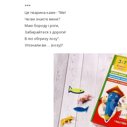
***
Ця тварина каже : “Ме!
Чи ви знаєте мене?
Маю бороду і роги,
Забирайтеся з дороги!
В лісі обгризу лозу”.
Упізнали ви … (козу)?