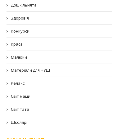
Дошкільнята
Здоров'я
Конкурси
Краса
Малюки
Матеріали для НУШ
Релакс
Світ мами
Світ тата
Школярі