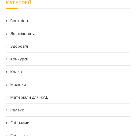
КАТЕГОРІЇ
Вагітність
Дошкільнята
Здоров'я
Конкурси
Краса
Малюки
Матеріали для НУШ
Релакс
Світ мами
Світ тата