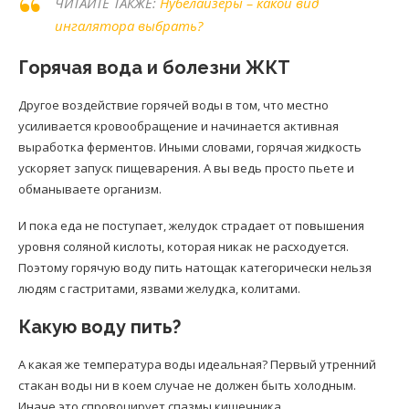
ЧИТАЙТЕ ТАКЖЕ:
Нубелайзеры – какой вид
ингалятора выбрать?
Горячая вода и болезни ЖКТ
Другое воздействие горячей воды в том, что местно
усиливается кровообращение и начинается активная
выработка ферментов. Иными словами, горячая жидкость
ускоряет запуск пищеварения. А вы ведь просто пьете и
обманываете организм.
И пока еда не поступает, желудок страдает от повышения
уровня соляной кислоты, которая никак не расходуется.
Поэтому горячую воду пить натощак категорически нельзя
людям с гастритами, язвами желудка, колитами.
Какую воду пить?
А какая же температура воды идеальная? Первый утренний
стакан воды ни в коем случае не должен быть холодным.
Иначе это спровоцирует спазмы кишечника.