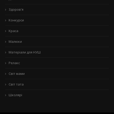
Здоров'я
Конкурси
Краса
Малюки
Матеріали для НУШ
Релакс
Світ мами
Світ тата
Школярі