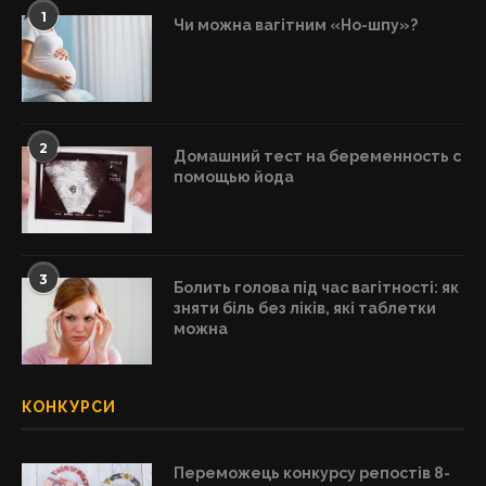
1
Чи можна вагітним «Но-шпу»?
2
Домашний тест на беременность с
помощью йода
3
Болить голова під час вагітності: як
зняти біль без ліків, які таблетки
можна
КОНКУРСИ
Переможець конкурсу репостів 8-