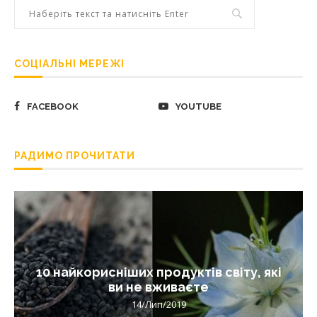
СОЦІАЛЬНІ МЕРЕЖІ
FACEBOOK
YOUTUBE
РАДИМО ПРОЧИТАТИ
10 найкорисніших продуктів світу, які
ви не вживаєте
14/Лип/2019