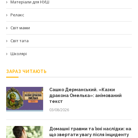
Матеріали для НУШ
Релакс
Світ мами
Світ тата
Школярі
ЗАРАЗ ЧИТАЮТЬ
Сашко Дерманський. «Казки
дракона Омелька»: анімований
текст
03/08/2026
Домашні травми та їхні наслідки: на
що звертати увагу після інциденту