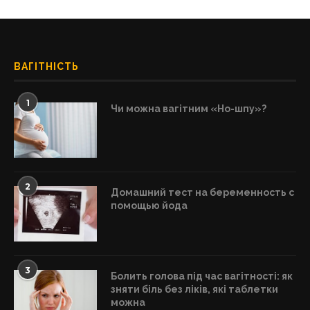
ВАГІТНІСТЬ
1
Чи можна вагітним «Но-шпу»?
2
Домашний тест на беременность с
помощью йода
3
Болить голова під час вагітності: як
зняти біль без ліків, які таблетки
можна