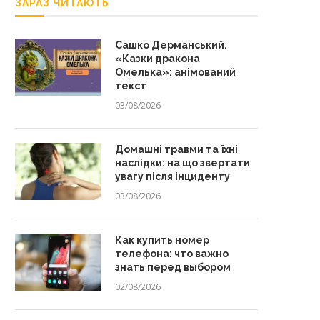
ЗАРАЗ ЧИТАЮТЬ
Сашко Дерманський.
«Казки дракона
Омелька»: анімований
текст
03/08/2026
Домашні травми та їхні
наслідки: на що звертати
увагу після інциденту
03/08/2026
Как купить номер
телефона: что важно
знать перед выбором
02/08/2026