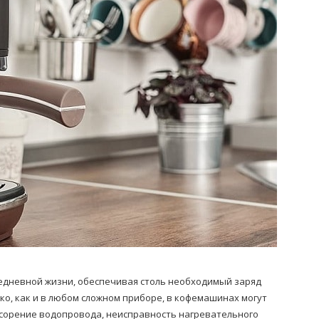
Попробуйте рецепт
симптоми
легендарного супа доктора
 дітей
Моро, который без...
08/Січ/2021
дневной жизни, обеспечивая столь необходимый заряд
ако, как и в любом сложном приборе, в кофемашинах могут
асорение водопровода, неисправность нагревательного