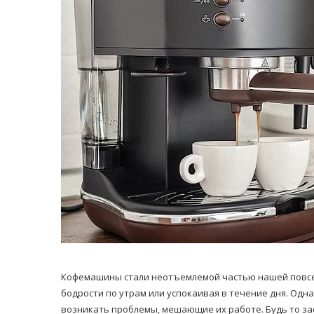
равильно принимать
Лікарі назвали 
льна: никакого кипятка
коронавірусу в
и...
14/Бер/2020
30/Січ/2021
Кофемашины стали неотъемлемой частью нашей повсе
бодрости по утрам или успокаивая в течение дня. Одн
возникать проблемы, мешающие их работе. Будь то з