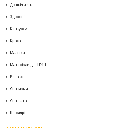
Дошкільнята
Здоров'я
Конкурси
Краса
Малюки
Матеріали для НУШ
Релакс
Світ мами
Світ тата
Школярі