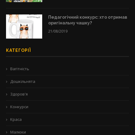
Педагогічний конкурс: хто отримав
оригінальну чашку?
21/08/2019
КАТЕГОРІЇ
Вагітність
Дошкільнята
Здоров'я
Конкурси
Краса
Малюки