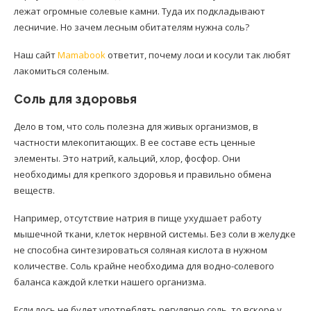
лежат огромные солевые камни. Туда их подкладывают
лесничие. Но зачем лесным обитателям нужна соль?
Наш сайт
Mamabook
ответит, почему лоси и косули так любят
лакомиться соленым.
Соль для здоровья
Дело в том, что соль полезна для живых организмов, в
частности млекопитающих. В ее составе есть ценные
элементы. Это натрий, кальций, хлор, фосфор. Они
необходимы для крепкого здоровья и правильно обмена
веществ.
Например, отсутствие натрия в пище ухудшает работу
мышечной ткани, клеток нервной системы. Без соли в желудке
не способна синтезироваться соляная кислота в нужном
количестве. Соль крайне необходима для водно-солевого
баланса каждой клетки нашего организма.
Если лось не будет употреблять регулярно соль, то вскоре у