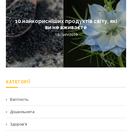
10 найкорисніших продуктів світу, які
ви не вживаєте
14/Лип/2019
КАТЕГОРІЇ
Вагітність
Дошкільнята
Здоров'я