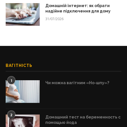
Домашній інтернет: як обрати
надійне підключення для дому
31/07/2026
ВАГІТНІСТЬ
1
Чи можна вагітним «Но-шпу»?
2
Домашний тест на беременность с
помощью йода