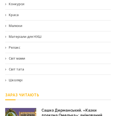
Конкурси
Краса
Малюки
Матеріали для НУШ
Релакс
Світ мами
Світ тата
Школярі
ЗАРАЗ ЧИТАЮТЬ
Сашко Дерманський. «Казки
дракона Омелька»: анімований