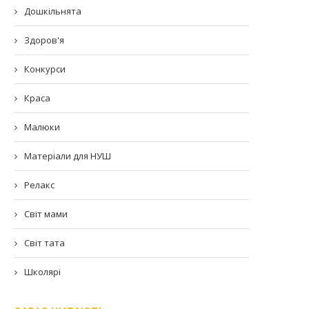
Дошкільнята
Здоров'я
Конкурси
Краса
Малюки
Матеріали для НУШ
Релакс
Світ мами
Світ тата
Школярі