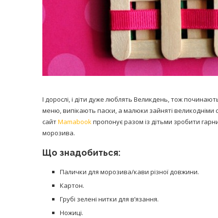
І дорослі, і діти дуже люблять Великдень, тож починают
меню, випікають паски, а малюки зайняті великодніми 
сайт
Mamabook
пропонує разом із дітьми зробити гарн
морозива.
Що знадобиться:
Палички для морозива/кави різної довжини.
Картон.
Грубі зелені нитки для в’язання.
Ножиці.