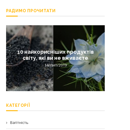
РАДИМО ПРОЧИТАТИ
10 найкорисніших продуктів
Лишай 
світу, які ви не вживаєте
14/Лип/2019
КАТЕГОРІЇ
Вагітність