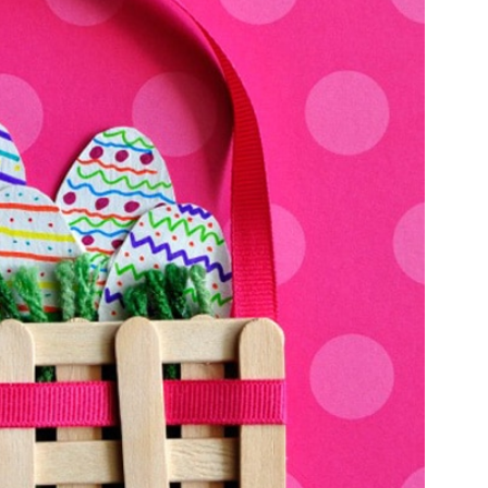
Попробуйте рецепт
симптоми
легендарного супа доктора
 дітей
Моро, который без...
08/Січ/2021