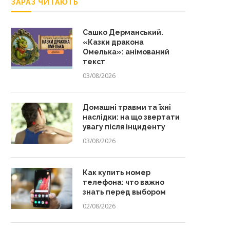
ЗАРАЗ ЧИТАЮТЬ
Сашко Дерманський.
«Казки дракона
Омелька»: анімований
текст
03/08/2026
Домашні травми та їхні
наслідки: на що звертати
увагу після інциденту
03/08/2026
Как купить номер
телефона: что важно
знать перед выбором
02/08/2026