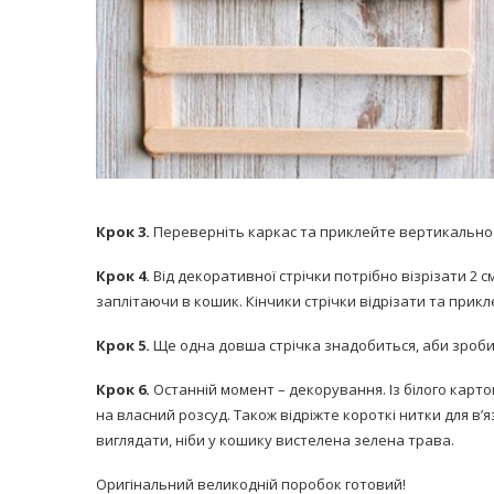
Крок 3.
Переверніть каркас та приклейте вертикально щ
Крок 4.
Від декоративної стрічки потрібно візрізати 2 
заплітаючи в кошик. Кінчики стрічки відрізати та прикле
Крок 5.
Ще одна довша стрічка знадобиться, аби зроби
Крок 6.
Останній момент – декорування. Із білого карт
на власний розсуд. Також відріжте короткі нитки для в’я
виглядати, ніби у кошику вистелена зелена трава.
Оригінальний великодній поробок готовий!