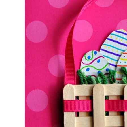
равильно принимать
Лікарі назвали 
льна: никакого кипятка
коронавірусу в
и...
14/Бер/2020
30/Січ/2021