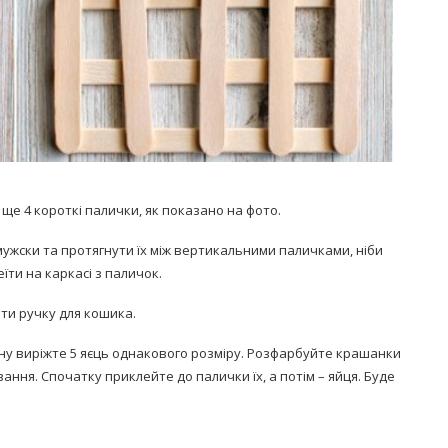
е 4 короткі палички, як показано на фото.
смужски та протягнути їх між вертикальними паличками, ніби
їти на каркасі з паличок.
ти ручку для кошика.
ону виріжте 5 яєць однакового розміру. Розфарбуйте крашанки
зання. Спочатку приклейте до палички їх, а потім – яйця. Буде