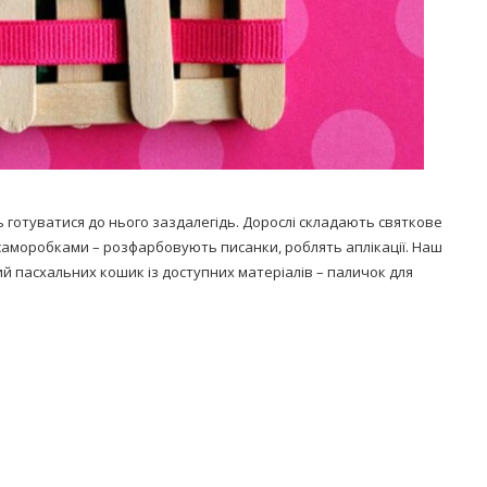
ь готуватися до нього заздалегідь. Дорослі складають святкове
саморобками – розфарбовують писанки, роблять аплікації. Наш
ий пасхальних кошик із доступних матеріалів – паличок для