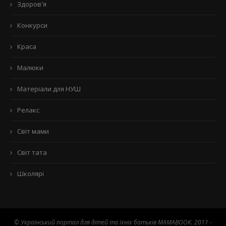
Здоров'я
Конкурси
Краса
Малюки
Матеріали для НУШ
Релакс
Світ мами
Світ тата
Школярі
© Український портал для дітей та їхніх батьків MAMABOOK. 2011 -