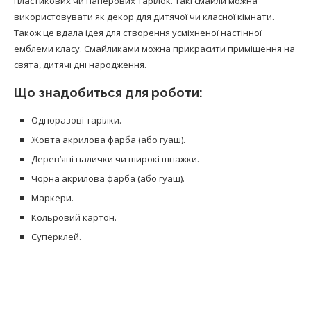
пластикових чи паперових тарілок. Такі смайли можна
використовувати як декор для дитячої чи класної кімнати.
Також це вдала ідея для створення усміхненої настінної
емблеми класу. Смайликами можна прикрасити приміщення на
свята, дитячі дні народження.
Що знадобиться для роботи:
Одноразові тарілки.
Жовта акрилова фарба (або гуаш).
Дерев’яні палички чи широкі шпажки.
Чорна акрилова фарба (або гуаш).
Маркери.
Кольровий картон.
Суперклей.