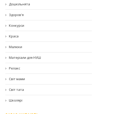
Дошкільнята
Здоров'я
Конкурси
Краса
Малюки
Матеріали для НУШ
Релакс
Світ мами
Світ тата
Школярі