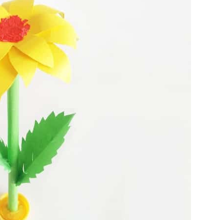
Попробуйте рецепт
симптоми
легендарного супа доктора
 дітей
Моро, который без...
08/Січ/2021