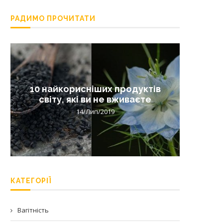
РАДИМО ПРОЧИТАТИ
10 найкорисніших продуктів
Лишай 
світу, які ви не вживаєте
14/Лип/2019
КАТЕГОРІЇ
Вагітність