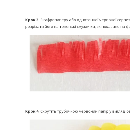
Крок 3.
З гафропаперу або однотонної червоної серветк
розрізати його на тоненькі смужечки, як показано на ф
Крок 4.
Скрутіть трубочкою червоний папір у вигляді с