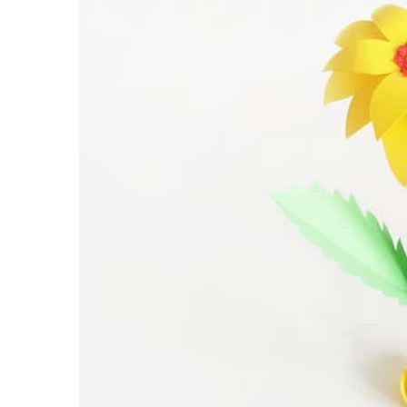
равильно принимать
Лікарі назвали 
льна: никакого кипятка
коронавірусу в
и...
14/Бер/2020
30/Січ/2021