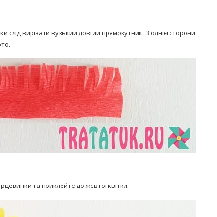
и слід вирізати вузький довгий прямокутник. З однієї сторони
ото.
ерцевинки та приклейте до жовтої квітки.