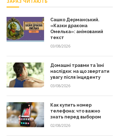
ЗАРАЗ ЧИТАЮТЬ
Сашко Дерманський.
«Казки дракона
Омелька»: анімований
текст
03/08/2026
Домашні травми та їхні
наслідки: на що звертати
увагу після інциденту
03/08/2026
Как купить номер
телефона: что важно
знать перед выбором
02/08/2026