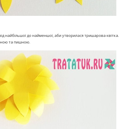
ід найбільшої до найменшої, аби утворилася тришарова квітка.
ємною та пишною.