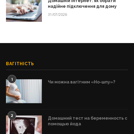
Домашній інтернет: як обрати
надійне підключення для дому
31/07/2026
ВАГІТНІСТЬ
1
Чи можна вагітним «Но-шпу»?
2
Домашний тест на беременность с
помощью йода