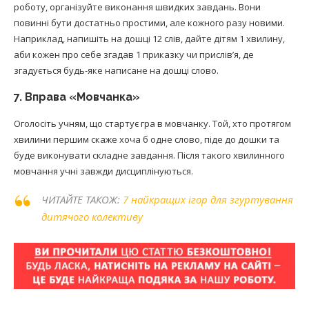
роботу, організуйте виконання швидких завдань. Вони
повинні бути достатньо простими, але кожного разу новими.
Наприклад, напишіть на дошці 12 слів, дайте дітям 1 хвилину,
аби кожен про себе згадав 1 приказку чи прислів’я, де
згадується будь-яке написане на дошці слово.
7. Вправа «Мовчанка»
Оголосіть учням, що стартує гра в мовчанку. Той, хто протягом
хвилини першим скаже хоча б одне слово, піде до дошки та
буде виконувати складне завдання. Після такого хвилинного
мовчання учні завжди дисциплінуються.
ЧИТАЙТЕ ТАКОЖ:
7 найкращих ігор для згуртування
дитячого колективу