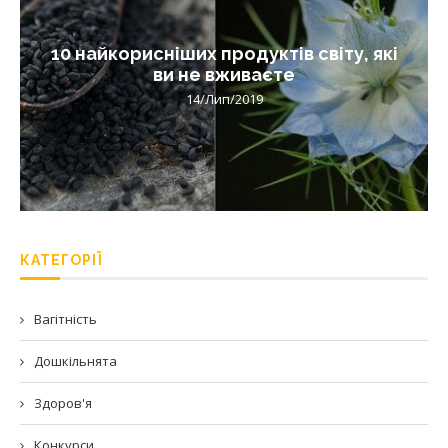
10 найкорисніших продуктів світу, які
ви не вживаєте
14/Лип/2019
КАТЕГОРІЇ
Вагітність
Дошкільнята
Здоров'я
Конкурси