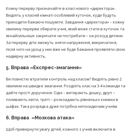
Кожну перерву призначайте в класі нового «директора».
Виділіть у класній кімнаті особливий куточок, куди будуть
приходити бажаючі пошуміти. Завдання «директора» – кожну
хвилину перерви обирати учня, який може стати в куточок та
якнайсильніше закричати чи пострибати – на розсуд дитини.
За перерву діти зможуть зняти напруження, викричатися,
після чого на уроці у них вже не буде бажання проявляти свою
надмірну активність.
5. Вправа «Експрес-змагання»
Ви повністю втратили контроль над класом? Виділіть рівно 2
хвилини на швидке змагання. Розділіть клас на 3-4 команди та
дайте прості доручення. Одні – витирають дошку, другі –
поливають квіти, треті – розкладають рівненько книжки в
шафах. Така розрядка дуже потрібна непосидючим учням.
6. Вправа «Мозкова атака»
Щоб привернути увагу дітей, кожного з учнів включити в