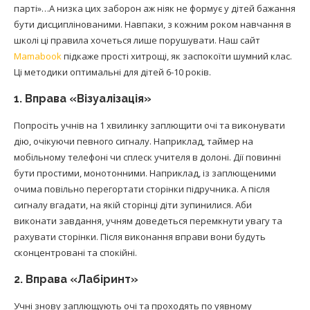
парті»…А низка цих заборон аж ніяк не формує у дітей бажання
бути дисциплінованими. Навпаки, з кожним роком навчання в
школі ці правила хочеться лише порушувати. Наш сайт
Mamabook
підкаже прості хитрощі, як заспокоїти шумний клас.
Ці методики оптимальні для дітей 6-10 років.
1. Вправа «Візуалізація»
Попросіть учнів на 1 хвилинку заплющити очі та виконувати
дію, очікуючи певного сигналу. Наприклад, таймер на
мобільному телефоні чи сплеск учителя в долоні. Дії повинні
бути простими, монотонними. Наприклад, із заплющеними
очима повільно перегортати сторінки підручника. А після
сигналу вгадати, на якій сторінці діти зупинилися. Аби
виконати завдання, учням доведеться перемкнути увагу та
рахувати сторінки. Після виконання вправи вони будуть
сконцентровані та спокійні.
2. Вправа «Лабіринт»
Учні знову заплющують очі та проходять по уявному