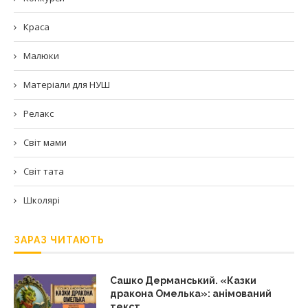
Краса
Малюки
Матеріали для НУШ
Релакс
Світ мами
Світ тата
Школярі
ЗАРАЗ ЧИТАЮТЬ
Сашко Дерманський. «Казки
дракона Омелька»: анімований
текст