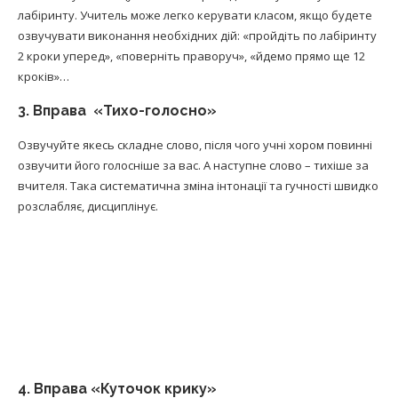
лабіринту. Учитель може легко керувати класом, якщо будете
озвучувати виконання необхідних дій: «пройдіть по лабіринту
2 кроки уперед», «поверніть праворуч», «йдемо прямо ще 12
кроків»…
3. Вправа «Тихо-голосно»
Озвучуйте якесь складне слово, після чого учні хором повинні
озвучити його голосніше за вас. А наступне слово – тихіше за
вчителя. Така систематична зміна інтонації та гучності швидко
розслабляє, дисциплінує.
4. Вправа «Куточок крику»