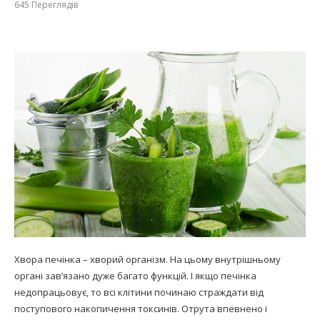
645
Переглядів
Хвора печінка – хворий організм. На цьому внутрішньому
органі зав’язано дуже багато функцій. І якщо печінка
недопрацьовує, то всі клітини починаю страждати від
поступового накопичення токсинів. Отрута впевнено і