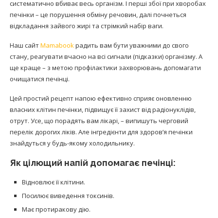
систематично вбиває весь організм. І перші збої при хворобах
печінки – це порушення обміну речовин, далі почнеться
відкладання зайвого жирі та стрімкий набір ваги.
Наш сайт
Mamabook
радить вам бути уважними до свого
стану, реагувати вчасно на всі сигнали (підказки) організму. А
ще краще – з метою профілактики захворювань допомагати
очищатися печінці.
Цей простий рецепт напою ефективно сприяє оновленню
власних клітин печінки, підвищує її захист від радіонуклідів,
отрут. Усе, що порадять вам лікарі, – випишуть черговий
перелік дорогих ліків. Але інгредієнти для здоров’я печінки
знайдуться у будь-якому холодильнику.
Як цілющий напій допомагає печінці:
Відновлює її клітини.
Посилює виведення токсинів.
Має протиракову дію.