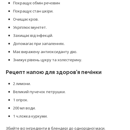
Покращує обмін речовин
Покращує стан шкіри.
Очищає кров.
Укріплює імунітет.
Захищає від інфекцій.
Допомагає при запаленнях.
Має виражену антиоксиданту дію.
Знижує рівень цукру та холестерину.
Рецепт напою для здоров’я печінки
2 лимони.
Великий пучечок петрушки.
1 огірок.
200 мл води.
1 ч.ложка куркуми.
Збийте всі інгредієнти в блендері до однорідної маси.