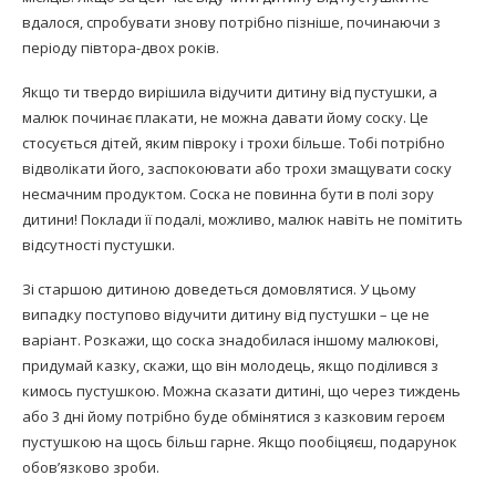
вдалося, спробувати знову потрібно пізніше, починаючи з
періоду півтора-двох років.
Якщо ти твердо вирішила відучити дитину від пустушки, а
малюк починає плакати, не можна давати йому соску. Це
стосується дітей, яким півроку і трохи більше. Тобі потрібно
відволікати його, заспокоювати або трохи змащувати соску
несмачним продуктом. Соска не повинна бути в полі зору
дитини! Поклади її подалі, можливо, малюк навіть не помітить
відсутності пустушки.
Зі старшою дитиною доведеться домовлятися. У цьому
випадку поступово відучити дитину від пустушки – це не
варіант. Розкажи, що соска знадобилася іншому малюкові,
придумай казку, скажи, що він молодець, якщо поділився з
кимось пустушкою. Можна сказати дитині, що через тиждень
або 3 дні йому потрібно буде обмінятися з казковим героєм
пустушкою на щось більш гарне. Якщо пообіцяєш, подарунок
обов’язково зроби.