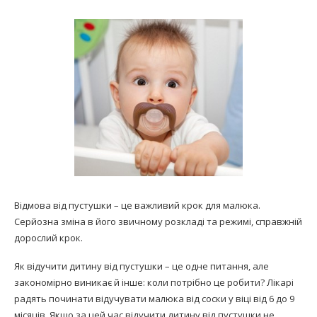
Відмова від пустушки – це важливий крок для малюка.
Серйозна зміна в його звичному розкладі та режимі, справжній
дорослий крок.
Як відучити дитину від пустушки – це одне питання, але
закономірно виникає й інше: коли потрібно це робити? Лікарі
радять починати відучувати малюка від соски у віці від 6 до 9
місяців. Якщо за цей час відучити дитину від пустушки не