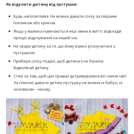
Як відучити дитину від пустушки:
Будь наполеглива. Не можна давати соску за першим
покликом або криком.
Якщо у малюка намічаються інші зміни в житті, відклади
процес відучування на інший час.
Не свари дитину за те, що йому важко розлучитися з
пустушкою.
Прибери соску подалі, щоб дитина її не бачила.
Відволікай дитину.
Стеж за тим, щоб цих правил дотримувалися всі члени сім’ї.
За спиною давати дитині пустушку не можна ні бабусі, ні
чоловікові – нікому.