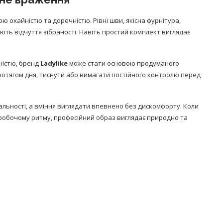
ою охайністю та доречністю. Рівні шви, якісна фурнітура,
ть відчуття зібраності. Навіть простий комплект виглядає
чністю, бренд
Ladylike
може стати основою продуманого
протягом дня, тиснути або вимагати постійного контролю перед
альності, а вміння виглядати впевнено без дискомфорту. Коли
є робочому ритму, професійний образ виглядає природно та