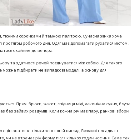
, тісними сорочками й темною палітрою. Сучасна жінка хоче
і протягом робочого дня. Одяг має допомагати рухатися містом,
шатися охайним до вечора.
ьору та здатності речей поєднуватися між собою. Для такого
де можна підбирати не випадкові моделі, а основу для
ються. Прямі брюки, жакет, спідниця міді, лаконічна сукня, блуза
з без зайвих роздумів. Коли кожна річ має пару, ранкові збори
о оцінювати не тільки зовнішній вигляд. Важливі посадка в
те, чи не втрачає річ форму після кількох годин носіння. Саме такі