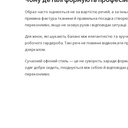
Образ часто оцінюється не за вартістю речей, а за їхнь
приємна фактура тканини й правильна посадка створюю
переконливо, якщо не сковує рухів і відповідає ситуації.
Для жінок, які шукають баланс між елегантністю та зру
робочого гардероба. Такі речі не повинні відволікати 
дзеркалом.
Сучасний офісний стиль — це не суворість заради форм
одяг добре сидить, поєднується між собою й відповіда
переконливо.