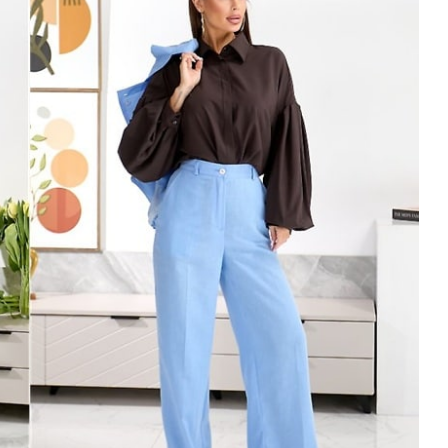
Попробуйте рецепт
симптоми
легендарного супа доктора
 дітей
Моро, который без...
08/Січ/2021