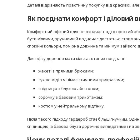
деталі відрізняють практичну покупку від красивої, але
Як поєднати комфорт і діловий в
Комфортний офісний одяг не означає надто простий або
бути м’якими, зручними й водночас достатньо стриман
спокійні кольори, помірна довжина та мінімум зайвого 
Для офісу доречно мати кілька готових поєднань:
жакет із прямими брюками;
сукню міді з мінімалістичними прикрасами;
спідницю з блузою або топом;
сорочку з базовим трикотажем;
костюм у нейтральному відтінку.
Після такого підходу гардероб стає більш гнучким. Оди
спідницею, а базова блуза доречно виглядатиме і на зви
Чому деталі формують професі