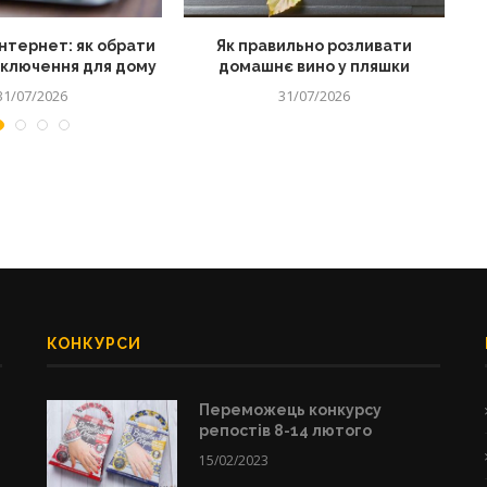
нтернет: як обрати
Як правильно розливати
дключення для дому
домашнє вино у пляшки
31/07/2026
31/07/2026
КОНКУРСИ
Переможець конкурсу
репостів 8-14 лютого
15/02/2023