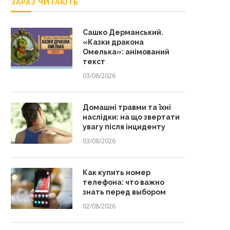
ЗАРАЗ ЧИТАЮТЬ
Сашко Дерманський.
«Казки дракона
Омелька»: анімований
текст
03/08/2026
Домашні травми та їхні
наслідки: на що звертати
увагу після інциденту
03/08/2026
Как купить номер
телефона: что важно
знать перед выбором
02/08/2026