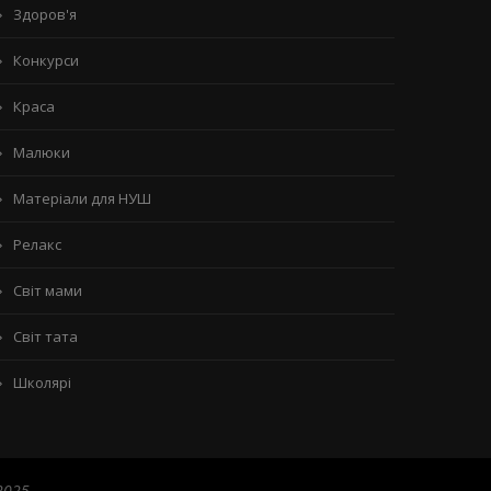
Здоров'я
Конкурси
Краса
Малюки
Матеріали для НУШ
Релакс
Світ мами
Світ тата
Школярі
2025