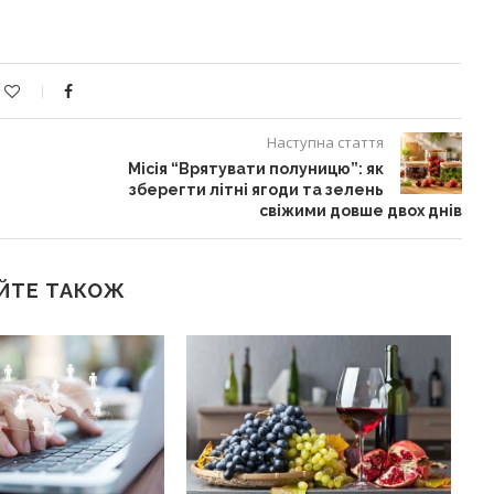
Наступна стаття
Місія “Врятувати полуницю”: як
зберегти літні ягоди та зелень
свіжими довше двох днів
ЙТЕ ТАКОЖ