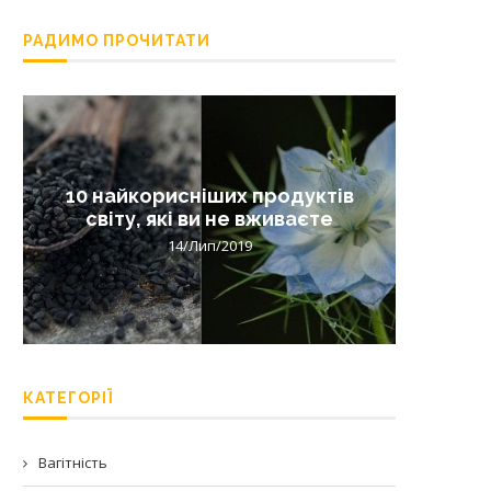
РАДИМО ПРОЧИТАТИ
10 найкорисніших продуктів
Лишай 
світу, які ви не вживаєте
14/Лип/2019
КАТЕГОРІЇ
Вагітність