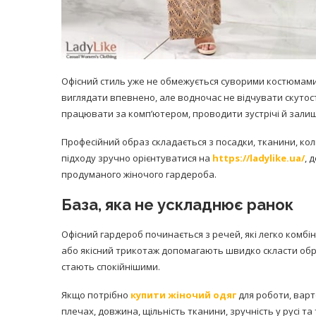
Офісний стиль уже не обмежується суворими костюмами
виглядати впевнено, але водночас не відчувати скутост
працювати за комп’ютером, проводити зустрічі й зали
Професійний образ складається з посадки, тканини, кол
підходу зручно орієнтуватися на
https://ladylike.ua/
, 
продуманого жіночого гардероба.
База, яка не ускладнює ранок
Офісний гардероб починається з речей, які легко комбіну
або якісний трикотаж допомагають швидко скласти обра
стають спокійнішими.
Якщо потрібно
купити жіночий одяг
для роботи, варт
плечах, довжина, щільність тканини, зручність у русі та 