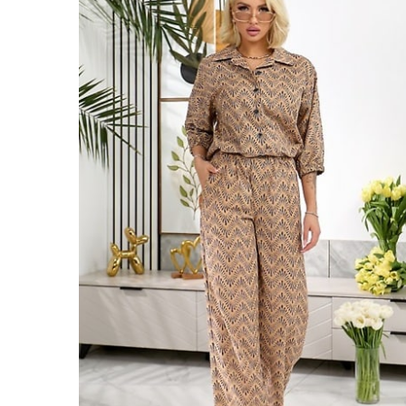
равильно принимать
Лікарі назвали 
льна: никакого кипятка
коронавірусу в
и...
14/Бер/2020
30/Січ/2021