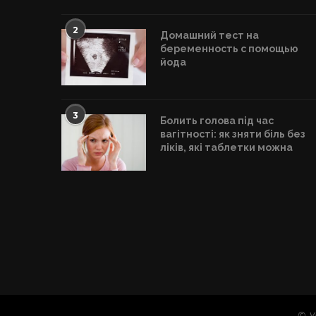
2
Домашний тест на
беременность с помощью
йода
3
Болить голова під час
вагітності: як зняти біль без
ліків, які таблетки можна
© У