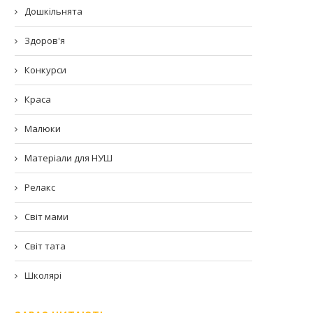
Дошкільнята
Здоров'я
Конкурси
Краса
Малюки
Матеріали для НУШ
Релакс
Світ мами
Світ тата
Школярі