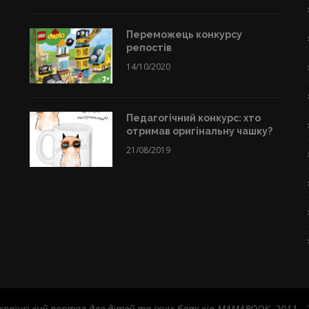
Переможець конкурсу
репостів
14/10/2020
Педагогічний конкурс: хто
отримав оригінальну чашку?
21/08/2019
країнський портал для дітей та їхніх батьків MAMABOOK. 2011 - 