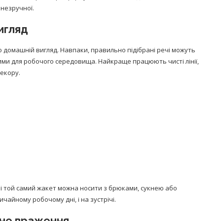
 незручної.
игляд
 домашній вигляд. Навпаки, правильно підібрані речі можуть
ими для робочого середовища. Найкраще працюють чисті лінії,
декору.
н і той самий жакет можна носити з брюками, сукнею або
чайному робочому дні, і на зустрічі.
йне враження