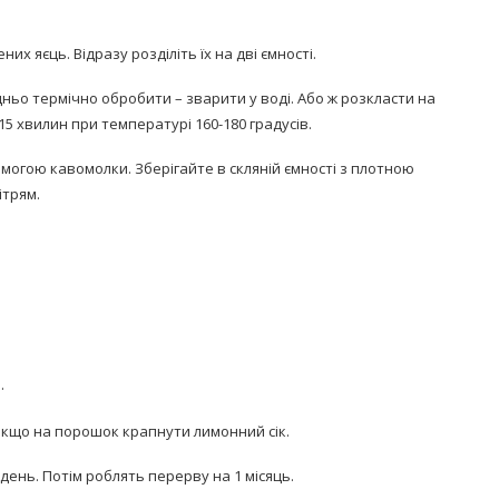
х яєць. Відразу розділіть їх на дві ємності.
дньо термічно обробити – зварити у воді. Або ж розкласти на
5 хвилин при температурі 160-180 градусів.
огою кавомолки. Зберігайте в скляній ємності з плотною
ітрям.
.
кщо на порошок крапнути лимонний сік.
ень. Потім роблять перерву на 1 місяць.