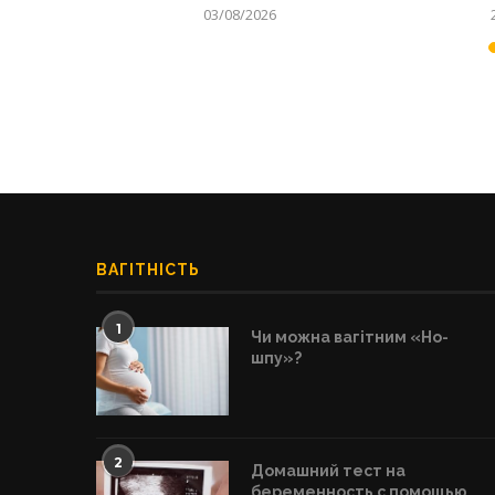
03/08/2026
ВАГІТНІСТЬ
1
Чи можна вагітним «Но-
шпу»?
2
Домашний тест на
беременность с помощью