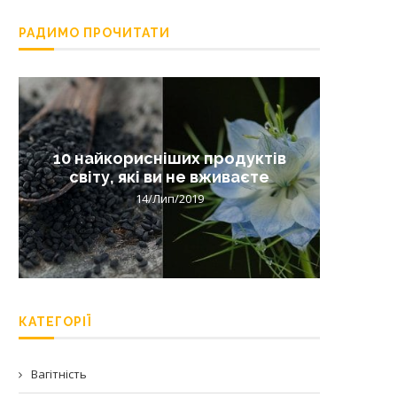
РАДИМО ПРОЧИТАТИ
10 найкорисніших продуктів
Лишай 
світу, які ви не вживаєте
14/Лип/2019
КАТЕГОРІЇ
Вагітність