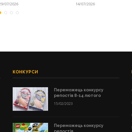
29/07/2026
14/07/2026
КОНКУРСИ
Переможець конкурсу
репостів 8-14 лютого
15/02/2023
Переможець конкурсу
репостів