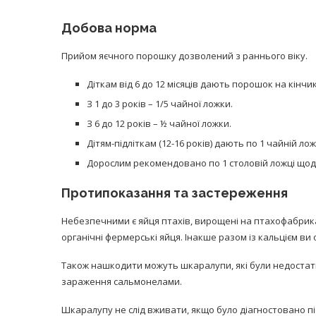
Добова норма
Прийом яєчного порошку дозволений з раннього віку.
Діткам від 6 до 12 місяців дають порошок на кінчи
З 1 до 3 років – 1/5 чайної ложки.
З 6 до 12 років – ½ чайної ложки.
Дітям-підліткам (12-16 років) дають по 1 чайній лож
Дорослим рекомендовано по 1 столовій ложці щод
Протипоказання та застереження
Небезпечними є яйця птахів, вирощені на птахофабрик
органічні фермерські яйця. Інакше разом із кальцієм в
Також нашкодити можуть шкаралупи, які були недоста
зараження сальмонелами.
Шкаралупу не слід вживати, якщо було діагностовано пі