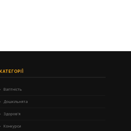
зубов?
06/07/2026
13/07/2026
КАТЕГОРІЇ
Вагітність
Дошкільнята
Здоров'я
Конкурси