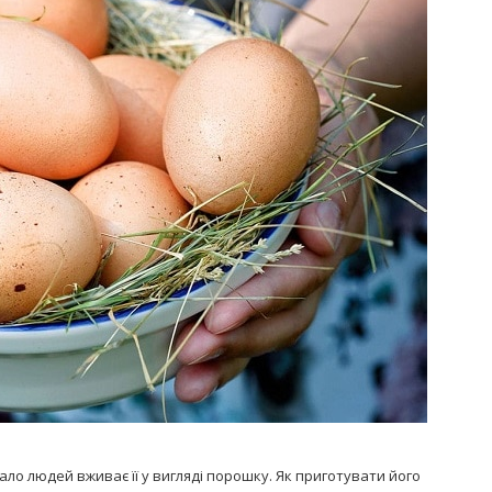
Попробуйте рецепт
симптоми
легендарного супа доктора
 дітей
Моро, который без...
08/Січ/2021
ло людей вживає її у вигляді порошку. Як приготувати його