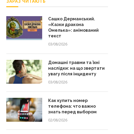
ЗАРАЗ ЧИТАЮТЬ
Сашко Дерманський.
«Казки дракона
Омелька»: анімований
текст
03/08/2026
Домашні травми та їхні
наслідки: на що звертати
увагу після інциденту
03/08/2026
Как купить номер
телефона: что важно
знать перед выбором
02/08/2026