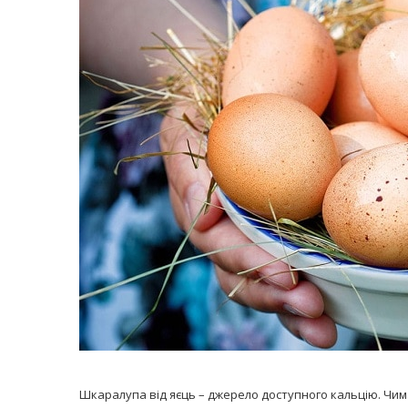
равильно принимать
Лікарі назвали 
льна: никакого кипятка
коронавірусу в
и...
14/Бер/2020
30/Січ/2021
Шкаралупа від яєць – джерело доступного кальцію. Чима