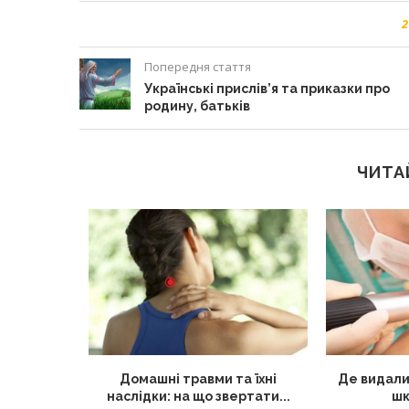
2
Попередня стаття
Українські прислів’я та приказки про
родину, батьків
ЧИТА
лядом: як
Домашні травми та їхні
Де видали
 від...
наслідки: на що звертати...
шк