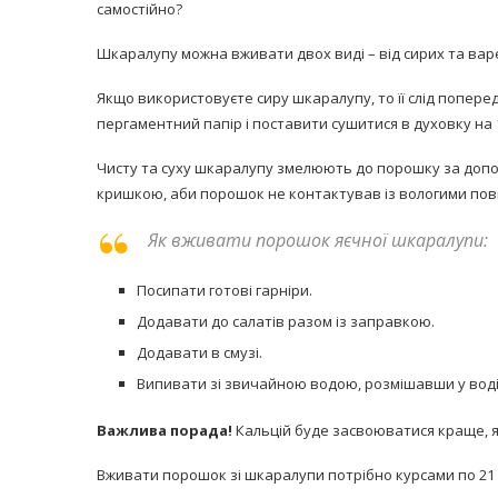
самостійно?
Шкаралупу можна вживати двох виді – від сирих та варени
Якщо використовуєте сиру шкаралупу, то її слід попере
пергаментний папір і поставити сушитися в духовку на 1
Чисту та суху шкаралупу змелюють до порошку за допом
кришкою, аби порошок не контактував із вологими пов
Як вживати порошок яєчної шкаралупи:
Посипати готові гарніри.
Додавати до салатів разом із заправкою.
Додавати в смузі.
Випивати зі звичайною водою, розмішавши у воді
Важлива порада!
Кальцій буде засвоюватися краще, я
Вживати порошок зі шкаралупи потрібно курсами по 21 д