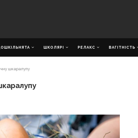
ДОШКІЛЬНЯТА
ШКОЛЯРІ
РЕЛАКС
ВАГІТНІСТЬ
єчну шкаралупу
шкаралупу