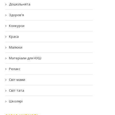
Дошкільнята
Здоров'я
Конкурси
Краса
Малюки
Матеріали для НУШ
Релакс
Світ мами
Світ тата
Школярі