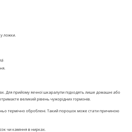
ку ложки.
ці.
ня.
ах. Для прийому яєчної шкаралупи підходять лише домашні або
и отримаєте великий рівень чужорідних гормонів.
тньо термічно оброблені. Такий порошок може стати причиною
сок чи каміння в нирках.