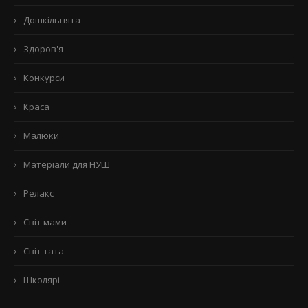
Дошкільнята
Здоров'я
Конкурси
Краса
Малюки
Матеріали для НУШ
Релакс
Світ мами
Світ тата
Школярі