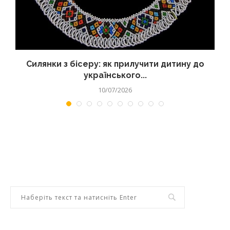
Силянки з бісеру: як прилучити дитину до
українського...
10/07/2026