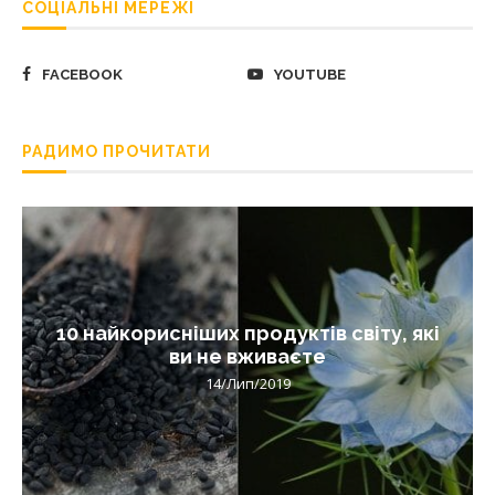
СОЦІАЛЬНІ МЕРЕЖІ
FACEBOOK
YOUTUBE
РАДИМО ПРОЧИТАТИ
10 найкорисніших продуктів світу, які
ви не вживаєте
14/Лип/2019