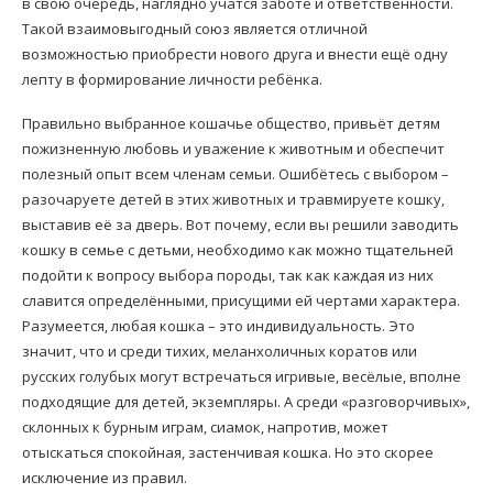
в свою очередь, наглядно учатся заботе и ответственности.
Такой взаимовыгодный союз является отличной
возможностью приобрести нового друга и внести ещё одну
лепту в формирование личности ребёнка.
Правильно выбранное кошачье общество, привьёт детям
пожизненную любовь и уважение к животным и обеспечит
полезный опыт всем членам семьи. Ошибётесь с выбором –
разочаруете детей в этих животных и травмируете кошку,
выставив её за дверь. Вот почему, если вы решили заводить
кошку в семье с детьми, необходимо как можно тщательней
подойти к вопросу выбора породы, так как каждая из них
славится определёнными, присущими ей чертами характера.
Разумеется, любая кошка – это индивидуальность. Это
значит, что и среди тихих, меланхоличных коратов или
русских голубых могут встречаться игривые, весёлые, вполне
подходящие для детей, экземпляры. А среди «разговорчивых»,
склонных к бурным играм, сиамок, напротив, может
отыскаться спокойная, застенчивая кошка. Но это скорее
исключение из правил.