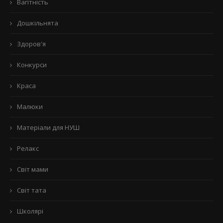
Вагітність
Дошкільнята
Здоров'я
Конкурси
Краса
Малюки
Матеріали для НУШ
Релакс
Світ мами
Світ тата
Школярі