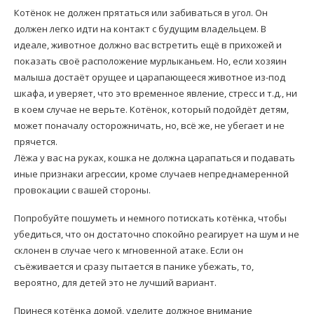
Котёнок не должен прятаться или забиваться в угол. Он
должен легко идти на контакт с будущим владельцем. В
идеале, животное должно вас встретить ещё в прихожей и
показать своё расположение мурлыканьем. Но, если хозяин
малыша достаёт орущее и царапающееся животное из-под
шкафа, и уверяет, что это временное явление, стресс и т.д., ни
в коем случае не верьте. Котёнок, который подойдёт детям,
может поначалу осторожничать, но, всё же, не убегает и не
прячется.
Лёжа у вас на руках, кошка не должна царапаться и подавать
иные признаки агрессии, кроме случаев непреднамеренной
провокации с вашей стороны.
Попробуйте пошуметь и немного потискать котёнка, чтобы
убедиться, что он достаточно спокойно реагирует на шум и не
склонен в случае чего к мгновенной атаке. Если он
съёживается и сразу пытается в панике убежать, то,
вероятно, для детей это не лучший вариант.
Принеся котёнка домой, уделите должное внимание