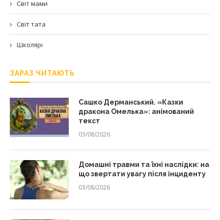
Світ мами
Світ тата
Школярі
ЗАРАЗ ЧИТАЮТЬ
Сашко Дерманський. «Казки
дракона Омелька»: анімований
текст
03/08/2026
Домашні травми та їхні наслідки: на
що звертати увагу після інциденту
03/08/2026