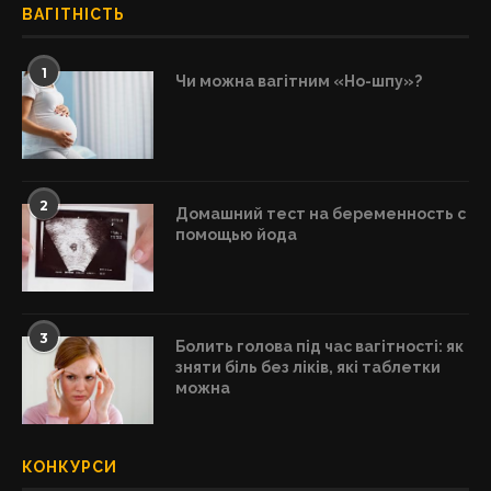
ВАГІТНІСТЬ
1
Чи можна вагітним «Но-шпу»?
2
Домашний тест на беременность с
помощью йода
3
Болить голова під час вагітності: як
зняти біль без ліків, які таблетки
можна
КОНКУРСИ