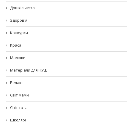
Дошкільнята
Здоров'я
Конкурси
Краса
Малюки
Матеріали для НУШ
Релакс
Світ мами
Світ тата
Школярі