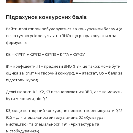
Підрахунок конкурсних балів
Рейтингові списки вибудовуються за конкурсними балами (а
не за сумою усіх результатів ЗНО), що розраховуються за
формулою:
КБ = К1*П1 + К2*П2 + К3*П3 + К4*А + К5*ОУ
(К – коефіцієнти, П – предмети ЗНО (П3 – це також може бути
оцінка за іспит чи творчий конкурс), А – атестат, ОУ – бали за
підготовчі курси)
Деякі нюанси: К1, К2, К3 встановлюються ЗВО, але не можуть
бути меншими, ніж 0,2.
К3, якщо це творчий конкурс, не повинен перевищувати 0,25
(0,5 – для спеціальностей галузі знань 02 «Культура і
мистецтво» та спеціальності 191 «Архітектура та
містобудування»).