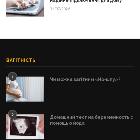
надійне підключення для дому
31/07/2026
ВАГІТНІСТЬ
1
Чи можна вагітним «Но-шпу»?
2
Домашний тест на беременность с
помощью йода