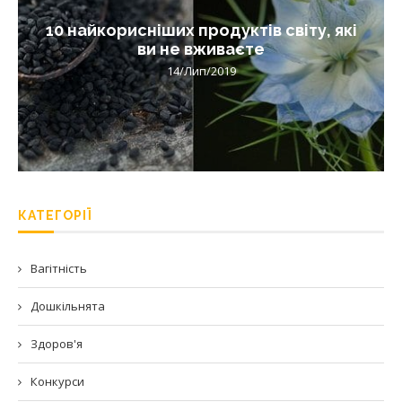
10 найкорисніших продуктів світу, які
ви не вживаєте
14/Лип/2019
КАТЕГОРІЇ
Вагітність
Дошкільнята
Здоров'я
Конкурси