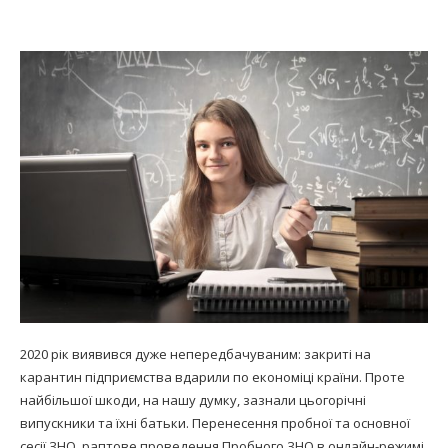
2020 рік виявився дуже непередбачуваним: закриті на
карантин підприємства вдарили по економіці країни. Проте
найбільшої шкоди, на нашу думку, зазнали цьогорічні
випускники та їхні батьки. Перенесення пробної та основної
сесії ЗНО, раптове проведення Пробного ЗНО в онлайн-режимі,