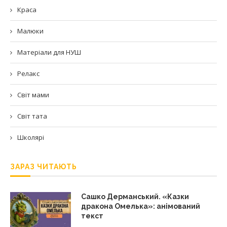
Краса
Малюки
Матеріали для НУШ
Релакс
Світ мами
Світ тата
Школярі
ЗАРАЗ ЧИТАЮТЬ
Сашко Дерманський. «Казки
дракона Омелька»: анімований
текст