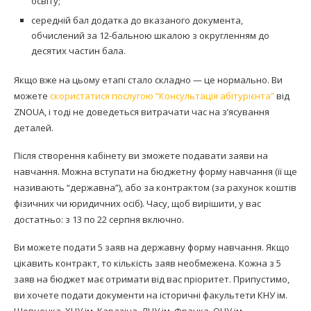
освіту;
середній бал додатка до вказаного документа,
обчислений за 12-бальною шкалою з округленням до
десятих частин бала.
Якщо вже на цьому етапі стало складно — це нормально. Ви
можете
скористатися послугою “Консультація абітурієнта”
від
ZNOUA, і тоді не доведеться витрачати час на з’ясування
деталей.
Після створення кабінету ви зможете подавати заяви на
навчання. Можна вступати на бюджетну форму навчання (її ще
називають “державна”), або за контрактом (за рахунок коштів
фізичних чи юридичних осіб). Часу, щоб вирішити, у вас
достатньо: з 13 по 22 серпня включно.
Ви можете подати 5 заяв на державну форму навчання. Якщо
цікавить контракт, то кількість заяв необмежена. Кожна з 5
заяв на бюджет має отримати від вас пріоритет. Припустимо,
ви хочете подати документи на історичні факультети КНУ ім.
Шевченка, ХНУ ім. Каразіна, ЛНУ ім. Франка, ОНУ ім.