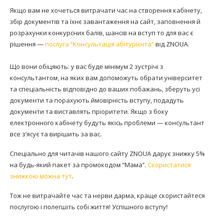
Якщо вам не хочеться витрачати час на створення кабінету,
збір документів та їхнє завантаження на сайт, заповнення й
розрахунки конкурсних балів, шансів на вступ то для вас є
рішення —
послуга “Консультація абітурієнта”
від ZNOUA.
Що вони обіцяють: у вас буде мінімум 2 зустрічі з
консультантом, на яких вам допоможуть обрати університет
та спеціальність відповідно до ваших побажань, зберуть усі
документи та порахують ймовірність вступу, подадуть
документи та виставлять пріоритети. Якщо з боку
електронного кабінету будуть якісь проблеми — консультант
все з’ясує та вирішить за вас.
Спеціально для читачів нашого сайту ZNOUA дарує знижку 5%
на будь-який пакет за промокодом “Мама”.
Скористатися
знижкою можна тут
.
Тож не витрачайте час та нерви дарма, краще скористайтеся
послугою і полегшіть собі життя! Успішного вступу!