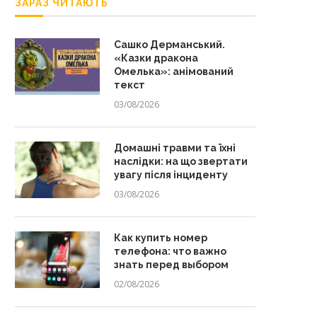
ЗАРАЗ ЧИТАЮТЬ
Сашко Дерманський.
«Казки дракона
Омелька»: анімований
текст
03/08/2026
Домашні травми та їхні
наслідки: на що звертати
увагу після інциденту
03/08/2026
Как купить номер
телефона: что важно
знать перед выбором
02/08/2026