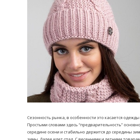
равильно принимать
Лікарі назвали 
льна: никакого кипятка
коронавірусу в
и...
14/Бер/2020
30/Січ/2021
Сезонность рынка, в особенности это касается одежды 
Простыми словами здесь “предварительность” основно
середине осени и стабильно держится до середины зимы
зимы. Далее идет спад. С весенними и летними товара