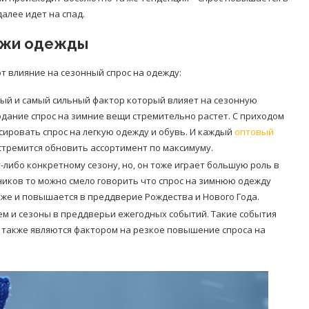
далее идет на спад.
дажи одежды
 влияние на сезонный спрос на одежду:
вый и самый сильный фактор который влияет на сезонную
одание спрос на зимние вещи стремительно растет. С приходом
сировать спрос на легкую одежду и обувь. И каждый
оптовый
я стремится обновить ассортимент по максимуму.
-либо конкретному сезону, но, он тоже играет большую роль в
дников то можно смело говорить что спрос на зимнюю одежду
акже и повышается в преддверие Рождества и Нового Года.
ем и сезоны в преддверьи ежегодных событий. Такие события
и также являются фактором на резкое повышение спроса на