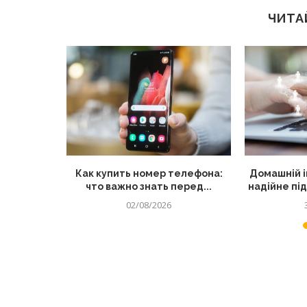
ЧИТА
остійно
Как купить номер телефона:
Домашній і
 інші...
что важно знать перед...
надійне пі
02/08/2026