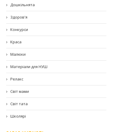
Дошкільнята
Здоров'я
Конкурси
Краса
Малюки
Матеріали для НУШ
Релакс
Світ мами
Світ тата
Школярі