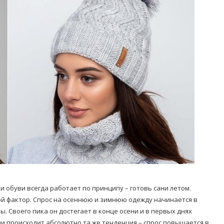
Попробуйте рецепт
симптоми
легендарного супа доктора
 дітей
Моро, который без...
08/Січ/2021
и обуви всегда работает по принципу – готовь сани летом.
й фактор. Спрос на осеннюю и зимнюю одежду начинается в
. Своего пика он достегает в конце осени и в первых днях
ми происходит абсолютно та же тенденция – спрос повышается в