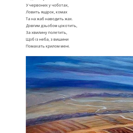
У червоних у чоботах,
Ловить ящірок, комах
Та на жаб наводить жах.
Довгим дзьобом цокотить,
За хвилину полетить,
Щоб із неба, з вишини
Помахать крилом мені.