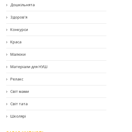
Дошкільнята
Здоров'я
Конкурси
Краса
Малюки
Матеріали для НУШ
Релакс
Світ мами
Світ тата
Школярі