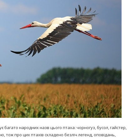
Попробуйте рецепт
симптоми
легендарного супа доктора
 дітей
Моро, который без...
08/Січ/2021
є багато народних назв цього птаха: чорногуз, бусол, гайстер,
, тож про цих птахів складено безліч легенд, оповідань,