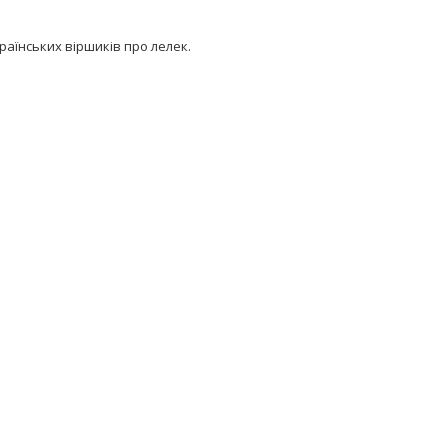
раїнських віршиків про лелек.