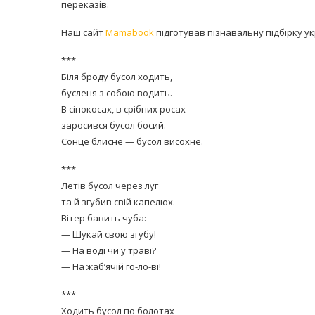
переказів.
Наш сайт
Mamabook
підготував пізнавальну підбірку ук
***
Біля броду бусол ходить,
бусленя з собою водить.
В сінокосах, в срібних росах
заросився бусол босий.
Сонце блисне — бусол висохне.
***
Летів бусол через луг
та й згубив свій капелюх.
Вітер бавить чуба:
— Шукай свою згубу!
— На воді чи у траві?
— На жаб’ячій го-ло-ві!
***
Ходить бусол по болотах