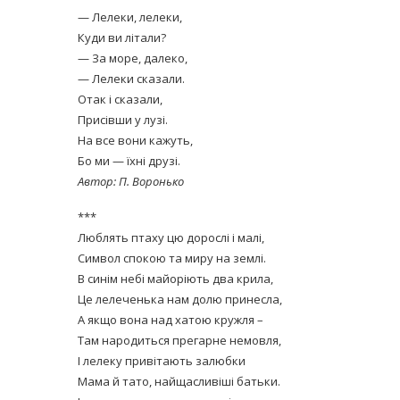
— Лелеки, лелеки,
Куди ви літали?
— За море, далеко,
— Лелеки сказали.
Отак і сказали,
Присівши у лузі.
На все вони кажуть,
Бо ми — їхні друзі.
Автор: П. Воронько
***
Люблять птаху цю дорослі і малі,
Символ спокою та миру на землі.
В синім небі майоріють два крила,
Це лелеченька нам долю принесла,
А якщо вона над хатою кружля –
Там народиться прегарне немовля,
І лелеку привітають залюбки
Мама й тато, найщасливіші батьки.