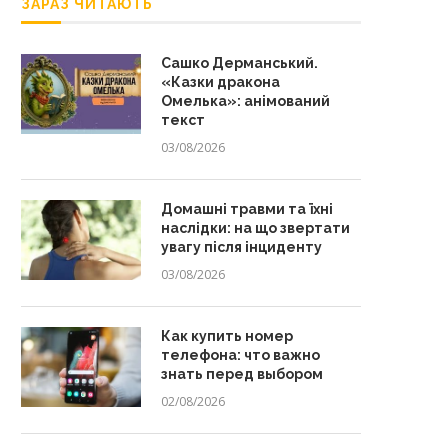
ЗАРАЗ ЧИТАЮТЬ
Сашко Дерманський.
«Казки дракона
Омелька»: анімований
текст
03/08/2026
Домашні травми та їхні
наслідки: на що звертати
увагу після інциденту
03/08/2026
Как купить номер
телефона: что важно
знать перед выбором
02/08/2026