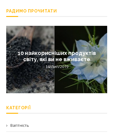
РАДИМО ПРОЧИТАТИ
10 найкорисніших продуктів
Лишай 
світу, які ви не вживаєте
14/Лип/2019
КАТЕГОРІЇ
Вагітність