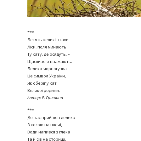
***
Летять великі птахи
Ліси, поля минають
Ту хату, де осядуть, –
Щасливою вважають.
Лелека-чорногузка
Це символ України,
Як оберіг у хаті
Великої родини.
Автор: Р. Гришина
***
До нас прийшов лелека
З косою на плечі,
Води напився з глека
Та й сів на спориші.