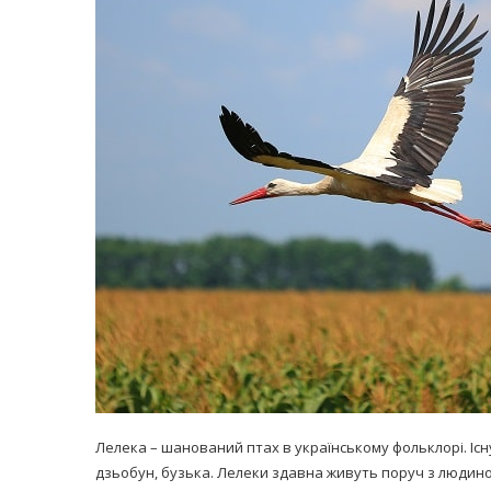
равильно принимать
Лікарі назвали 
льна: никакого кипятка
коронавірусу в
и...
14/Бер/2020
30/Січ/2021
Лелека – шанований птах в українському фольклорі. Існу
дзьобун, бузька. Лелеки здавна живуть поруч з людиною