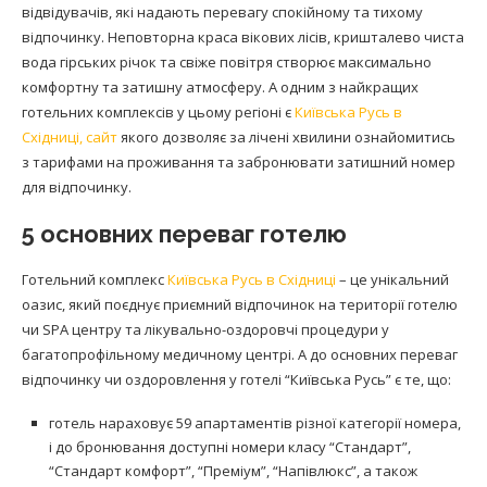
відвідувачів, які надають перевагу спокійному та тихому
відпочинку. Неповторна краса вікових лісів, кришталево чиста
вода гірських річок та свіже повітря створює максимально
комфортну та затишну атмосферу. А одним з найкращих
готельних комплексів у цьому регіоні є
Київська Русь в
Східниці, сайт
якого дозволяє за лічені хвилини ознайомитись
з тарифами на проживання та забронювати затишний номер
для відпочинку.
5 основних переваг готелю
Готельний комплекс
Київська Русь в Східниці
– це унікальний
оазис, який поєднує приємний відпочинок на території готелю
чи SPA центру та лікувально-оздоровчі процедури у
багатопрофільному медичному центрі. А до основних переваг
відпочинку чи оздоровлення у готелі “Київська Русь” є те, що:
готель нараховує 59 апартаментів різної категорії номера,
і до бронювання доступні номери класу “Стандарт”,
“Стандарт комфорт”, “Преміум”, “Напівлюкс”, а також