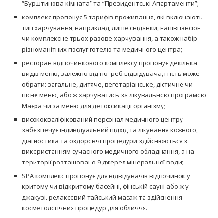
“Бурштинова кімната” та “Президентські Апартаменти”;
комплекс пропонує 5 тарифів проживання, які включають
тип харчування, наприклад, лише сніданки, напівпансіон
чи комплексне трьох разове харчування, а також набір
різноманітних послуг готелю та медичного центра;
ресторан відпочинкового комплексу пропонує декілька
видів меню, залежно від потреб відвідувача, і гість може
обрати: загальне, дитяче, вегетаріанське, дієтичне чи
пісне меню, або ж харчуватись за лікувальною програмою
Маєра чи за меню для детоксикації організму;
висококваліфікований персонал медичного центру
забезпечує індивідуальний підхід та лікування кожного,
діагностика та оздоровчі процедури здійснюються з
використанням сучасного медичного обладнання, а на
території розташовано 9 джерел мінеральної води;
SPA комплекс пропонує для відвідувачів відпочинок у
критому чи відкритому басейні, фінській сауні або ж у
джакузі, релаксовий тайський масаж та здійснення
косметологічних процедур для обличчя.