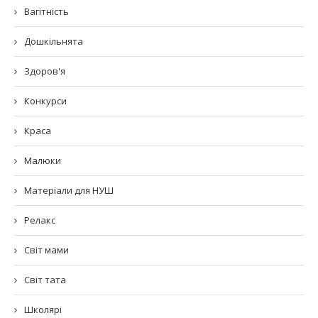
Вагітність
Дошкільнята
Здоров'я
Конкурси
Краса
Малюки
Матеріали для НУШ
Релакс
Світ мами
Світ тата
Школярі